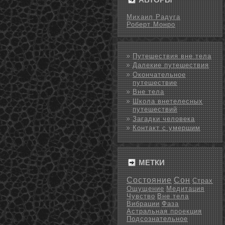
Михаил Радуга
Роберт Монро
Путешествия вне тела
Далекие путешествия
Окончательное
путешествие
Вне тела
Школа внетелесных
путешествий
Загадки человека
Контакт с умершим
МЕТКИ
Состояние
Сон
Страх
Ощущение
Медитация
Чувство
Вне тела
Вибрации
Фаза
Астральная проекция
Подсознательное