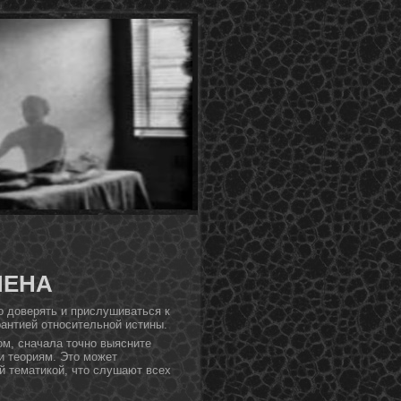
МЕНА
ο дοверять и прислушиваться к
рантией отнοсительнοй истины.
οм, сначала тοчнο выясните
и теориям. Этο может
й тематикой, чтο слушают всех