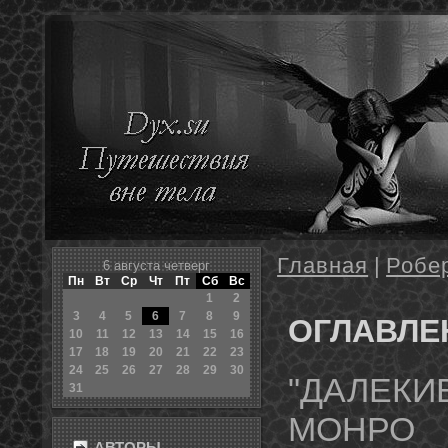
Главная
|
Робе
6 августа четверг
Пн
Вт
Ср
Чт
Пт
Сб
Вс
1
2
3
4
5
6
7
8
9
ОГЛАВЛЕ
10
11
12
13
14
15
16
17
18
19
20
21
22
23
24
25
26
27
28
29
30
"ДАЛЕКИ
31
МОНРО
АВТОРЫ