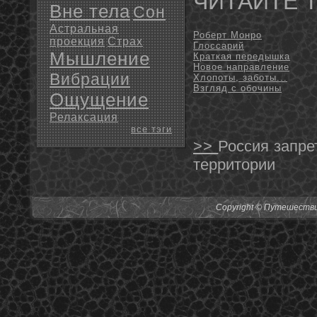
ЧИТАЙТЕ 
Вне тела
Сон
Астральная
Роберт Монро
проекция
Страх
Глоссарий
Мышление
Краткая передышка
Новое направление
Вибрации
Хлопоты, заботы...
Взгляд с обочины
Ощущение
Релаксация
все тэги
>>
Россия запре
территории
Copyright © Путешествия