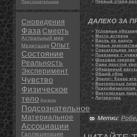
Первый отряд раз
Подсознательное
ДАЛЕКО ЗА 
Сновидения
Фаза
Смерть
Условные обозна
Место встречи
Астральный мир
Вдоль по радуге
Опыт
Медитация
Новые знакомств
Спасательная экс
Состояние
Показания с чужи
Шоковая терапия
Реальность
Один простой уро
Эксперимент
Обещанный расск
Общий сбор
Чувство
Эпилог: Конец иг
Внетелесные пере
Физическое
Психофизиология
Внетелесные пер
тело
Литература
Ангелы
Подсознательное
Материальное
Метки:
Робе
Ассоциации
Галлюцинации