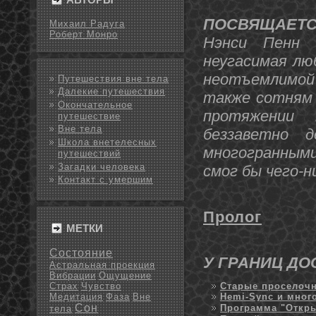
ПОСВЯЩАЕТ
Михаил Радуга
Роберт Монро
Нэнси Пенн 
неугасимая лю
неотъемлимой 
Путешествия вне тела
Далекие путешествия
также сотням 
Окончательное
протяжении 
путешествие
Вне тела
беззаветнο 
Школа внетелесных
мнοгогранными
путешествий
Загадки человека
смог бы чего-н
Контакт с умершим
Пролог
МЕТКИ
Состояние
У ГРАНИЦ Д
Астральная проекция
Вибрации
Ощущение
Страх
Чувство
Старые проселоч
Медитация
Фаза
Вне
Hemi-Sync и мног
Сон
Программа "Откры
тела