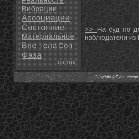
Реальность
Вибрации
Ассоциации
Состояние
>>
На суд по д
Материальное
наблюдатели из
Вне тела
Сон
Фаза
все тэги
Copyright © Путешествия