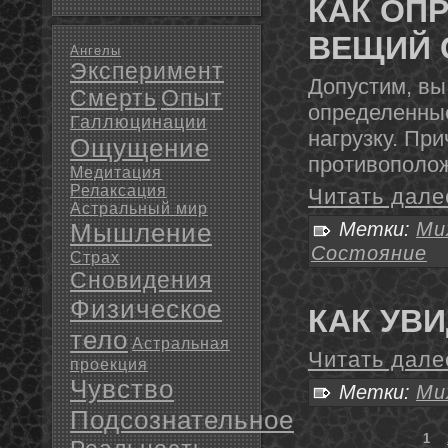
КАК ОП
ВЕЩИЙ 
Ангелы
Эксперимент
Допустим, вы
Смерть
Опыт
определенные
Галлюцинации
нагрузку. Пр
Ощущение
противополож
Медитация
Релаксация
Читать дале
Астральный мир
Мышление
Метки:
Ми
Состояние
Страх
Сновидения
Физическое
КАК УВ
тело
Астральная
Читать дале
проекция
Чувство
Метки:
Ми
Подсознательное
1