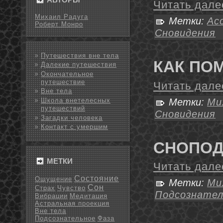
Читать дале
Михаил Радуга
Метки:
Ас
Роберт Монро
Сновидения
Путешествия вне тела
КАК ПО
Далекие путешествия
Окончательное
путешествие
Читать дале
Вне тела
Метки:
Ми
Школа внетелесных
путешествий
Сновидения
Загадки человека
Контакт с умершим
СНОПОД
МЕТКИ
Читать дале
Состояние
Ощущение
Метки:
Ми
Сон
Страх
Чувство
Подсознател
Вибрации
Медитация
Астральная проекция
Вне тела
Подсознательное
Фаза