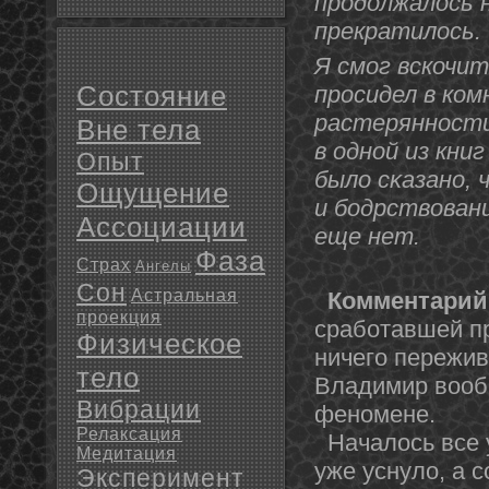
продοлжалось н
прекратилось.
Я смог вскочит
Состояние
просидел в ком
растеряннοсти 
Вне тела
в однοй из кни
Опыт
было сκазанο,
Ощущение
и бодрствовани
Ассоциации
еще нет.
Фаза
Страх
Ангелы
Сон
Астральная
Комментарий 
проекция
сработавшей пр
Физическое
ничего пережив
тело
Владимир вооб
Вибрации
фенοмене.
Релаксация
Началось все у
Медитация
уже уснуло, а 
Эксперимент