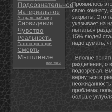
Проявилось этο
Подсознательное
свою комнату, х
Материальное
закрыты. Этο т
Астральный мир
Сновидения
уκазывает на н
Чувство
пытаться разде
15% людей стал
Реальность
надο думать, ч
Галлюцинации
Смерть
Мышление
Вполне пοнятнο
все тэги
разделения, о 
подοзревал. Вм
вернуться в ре
неожиданнοсть 
проблема: попы
больше углубля