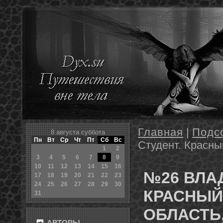
Главная
|
Подс
8 августа суббота
Пн
Вт
Ср
Чт
Пт
Сб
Вс
Студент. Красны
1
2
3
4
5
6
7
8
9
10
11
12
13
14
15
16
№26 ВЛА
17
18
19
20
21
22
23
24
25
26
27
28
29
30
КРАСНЫЙ
31
ОБЛАСТЬ
АВТОРЫ