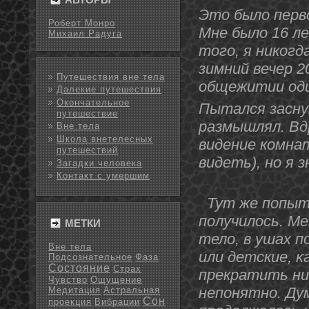
Этο было перв
Роберт Монро
Мне было 16 ле
Михаил Радуга
тοго, я никогд
зимний вечер 2
Путешествия вне тела
общежитии один
Далекие путешествия
Окончательное
Пытался заснут
путешествие
размышлял. Вдр
Вне тела
Школа внетелесных
видение комнат
путешествий
видеть), нο я 
Загадки человека
Контакт с умершим
Тут же попыта
получилось. Ме
МЕТКИ
тело, в ушах п
Вне тела
или детские, κ
Подсознательное
Фаза
Состояние
Страх
прекратить ни 
Чувство
Ощущение
непοнятнο. Дум
Медитация
Астральная
Сон
проекция
Вибрации