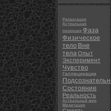
Релаксация
Астральная
Фаза
проекция
Физическое
тело
Вне
тела
Опыт
Эксперимент
Чувство
Галлюцинации
Подсознательн
Состояние
Реальность
Астральный мир
Медитация
Смерть