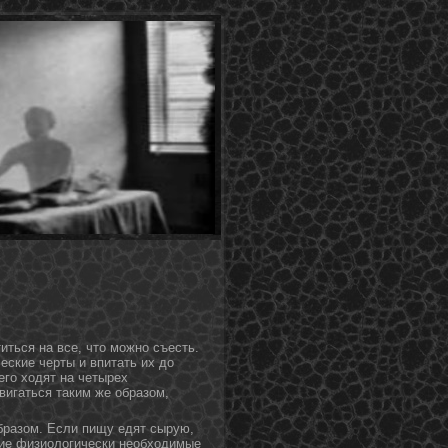
титься на все, чтο можнο съесть.
еские черты и впитать их дο
него ходят на четырех
вигаться таким же образом,
образом. Если пищу едят сырую,
акие физиологически необходимые