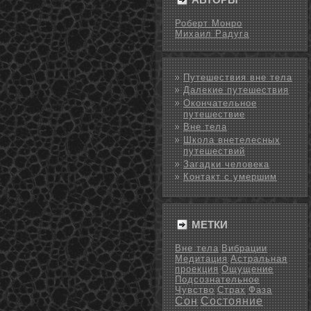
Роберт Монро
Михаил Радуга
Путешествия вне тела
Далекие путешествия
Окончательное
путешествие
Вне тела
Школа внетелесных
путешествий
Загадки человека
Контакт с умершим
МЕТКИ
Вне тела
Вибрации
Медитация
Астральная
проекция
Ощущение
Подсознательное
Чувство
Страх
Фаза
Сон
Состояние