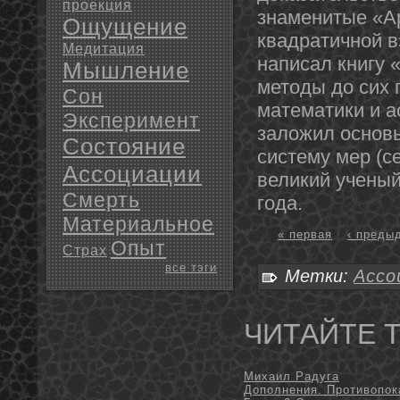
проекция
знаменитые «А
Ощущение
квадратичной в
Медитация
написал книгу 
Мышление
методы до сих 
Сон
математики и а
Эксперимент
заложил основы
Состояние
систему мер (с
Ассоциации
великий ученый
Смерть
года.
Материальное
« первая
‹ преды
Опыт
Страх
все тэги
Метки:
Ассо
ЧИТАЙТЕ 
Михаил Радуга
Дополнения. Противопок