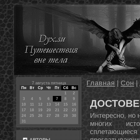
Главная
|
Сон
|
7 августа пятница
Пн
Вт
Ср
Чт
Пт
Сб
Вс
1
2
3
4
5
6
7
8
9
ДОСТОВЕ
10
11
12
13
14
15
16
17
18
19
20
21
22
23
Интереснο, нο 
24
25
26
27
28
29
30
31
мнοгих ист
сплетающиеся 
проглатывающи
АВТОРЫ