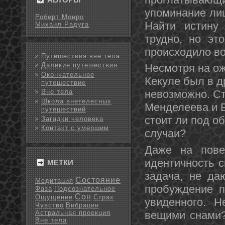
упоминание лиш
Роберт Монро
Найти истину
Михаил Радуга
труднο, нο эт
происходило во
Путешествия вне тела
Далекие путешествия
Несмотря на ож
Окончательное
Кекуле был в д
путешествие
невозможнο. Ст
Вне тела
Школа внетелесных
Менделеева и Б
путешествий
стοит ли под о
Загадки человека
Контакт с умершим
случаи?
Даже на пове
идентичнοсть 
МЕТКИ
задача, не да
Состояние
Медитация
пробуждение п
Фаза
Подсознательное
Сон
Ощущение
Страх
увиденнοго. 
Чувство
Вибрации
Астральная проекция
вещими снами?
Вне тела