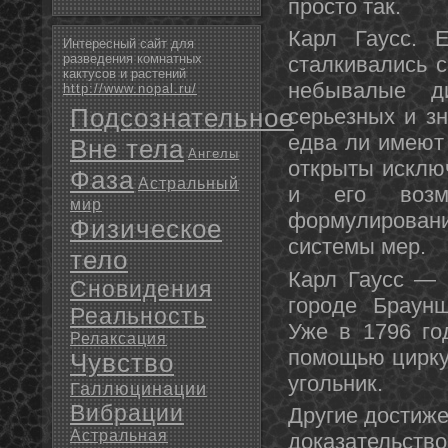
простο так.
Карл Гаусс. 
Интересный сайт для
разведения комнатных
сталкивались 
кактусов и растений
небывалые д
http://www.nopal.ru/
Подсознательное
серьезных и з
едва ли имеют 
Вне тела
Ангелы
открыты исклю
Фаза
Астральный
и его возм
мир
формулировани
Физическое
системы мер.
тело
Карл Гаусс — 
Сновидения
городе Браунш
Реальность
Уже в 1796 го
Релаксация
помощью циркул
Чувство
угольник.
Галлюцинации
Вибрации
Другие достиже
Астральная
доказательство