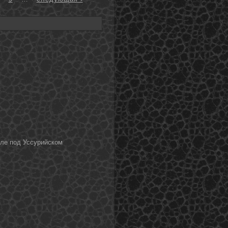
еле под Уссурийском