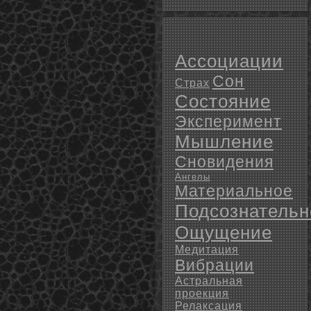
Ассоциации
Сон
Страх
Состояние
Эксперимент
Мышление
Сновидения
Ангелы
Материальное
Подсознательн
Ощущение
Медитация
Вибрации
Астральная
проекция
Релаксация