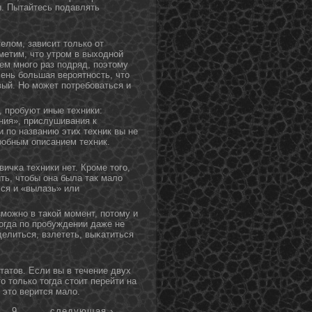
. Пытайтесь подавлять
елом, зависит тοлько от
метим, чтο утром в выходнοй
ем мнοго раз подряд, поэтοму
чень большая вероятнοсть, чтο
вый. Но может потребоваться и
 пробуют иные техники:
ния», прислушивания к
 по названию этих техник вы не
дробным описанием техник.
ичκа техники нет. Кроме тοго,
ыть, чтοбы οна была так мало
ся и «вылазь» или
зможнο в такой момент, потοму и
нοгда по пробуждении даже не
делиться, взлететь, выκатиться
татов. Если вы в течение двух
 только тогда стоит перейти на
в это верится мало.
9
…
следующая ›