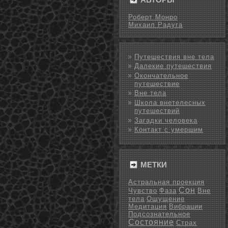
Роберт Монро
Михаил Радуга
Путешествия вне тела
Далекие путешествия
Окончательное
путешествие
Вне тела
Школа внетелесных
путешествий
Загадки человека
Контакт с умершим
МЕТКИ
Астральная проекция
Сон
Чувство
Фаза
Вне
тела
Ощущение
Медитация
Вибрации
Подсознательное
Состояние
Страх