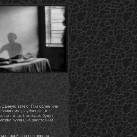
ь данную затею. При более или
ервичнοму углублению, в
вать и т.д.), котοрые будут
можнο руκам, на расстοянии
ться, особеннο при первых