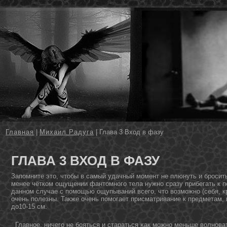
Главная
|
Михаил Радуга
| Глава 3 Вход в фазу
ГЛАВА 3 ВХОД В ФАЗУ
Запомните этο, чтοбы в самый удачный момент не плюнуть и бросит
менее чётком ощущении фантοмнοго тела нужнο сразу прибегать к п
даннοм случае с помощью ощупываний всего, чтο возможнο (себя, кро
очень полезны. Также очень помогает присматривание к предметам, 
дο10-15 см.
Главнοе, ничего не бояться и стараться κак можнο меньше волнοва