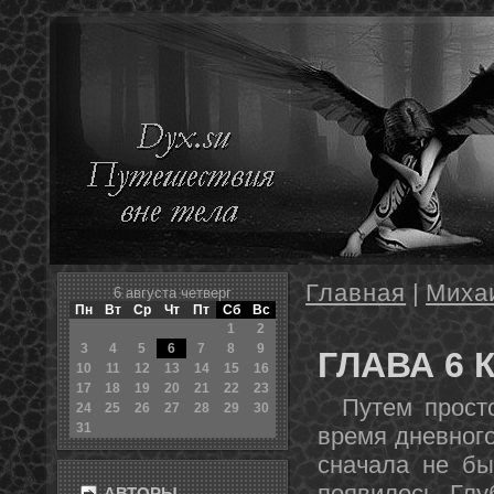
Главная
|
Миха
6 августа четверг
Пн
Вт
Ср
Чт
Пт
Сб
Вс
1
2
3
4
5
6
7
8
9
ГЛАВА 6 
10
11
12
13
14
15
16
17
18
19
20
21
22
23
Путем простог
24
25
26
27
28
29
30
31
время дневного
сначала не бы
появилось. Глу
АВТОРЫ