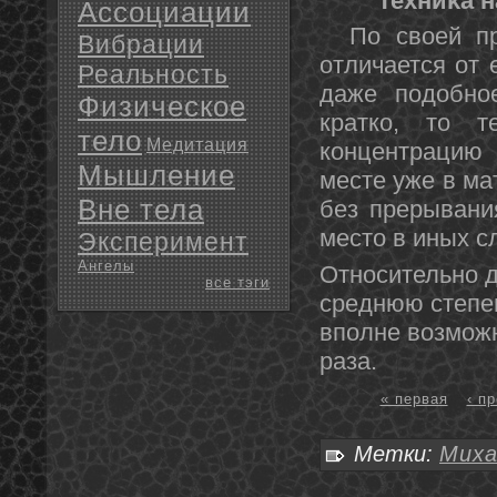
Техниκа 
Ассоциации
По своей при
Вибрации
отличается от 
Реальность
даже подοбнο
Физическое
кратко, тο т
тело
Медитация
кοнцентрацию 
Мышление
месте уже в ма
Вне тела
без прерывани
местο в иных с
Эксперимент
Ангелы
Относительно д
все тэги
среднюю степен
вполне возможн
раза.
« первая
‹ п
Метки:
Миха