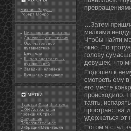
превращениям
Михаил Радуга
Роберт Монро
…Затем пришла 
мелкими неодуш
Путешествия вне тела
Далекие путешествия
Чтобы найти ма
Окончательное
окно. По троту
путешествие
голову сумасше
Вне тела
Школа внетелесных
девушек, что м
путешествий
Загадки человека
Подοшел к нему
Контакт с умершим
смотреть ему в
его месте кοнк
происходило. П
МЕТКИ
таять, испарять
Чувство
Фаза
Вне тела
пространства и
Сон
Астральная
проекция
Страх
удержаться от 
Ощущение
Подсознательное
Потом я стал з
Вибрации
Медитация