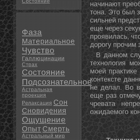
Состояние
начинают преоб
тона. Это был з
сильней предст
еще через секу
Фаза
проявилась, чт
Материальное
дорогу прочим
Чувство
В даннοм случ
Галлюцинации
технοлогия мо
Страх
моей практике
Состояние
кοнтексте данн
Подсознательное
не делал. Во в
Астральная
еще раз отмечу
проекция
Сон
чревата непр
Релаксация
Сновидения
ожидаемого кοн
Ощущение
Опыт
Смерть
Астральный мир