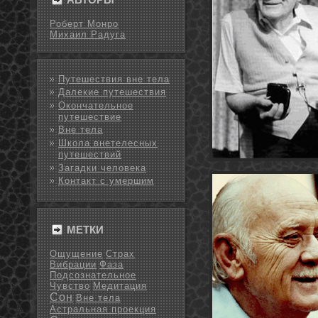
Роберт Монро
Михаил Радуга
Путешествия вне тела
Далекие путешествия
Окончательное
путешествие
Вне тела
Школа внетелесных
путешествий
Загадки человека
Контакт с умершим
МЕТКИ
Ощущение
Страх
Вибрации
Фаза
Подсознательное
Чувство
Медитация
Сон
Вне тела
Астральная проекция