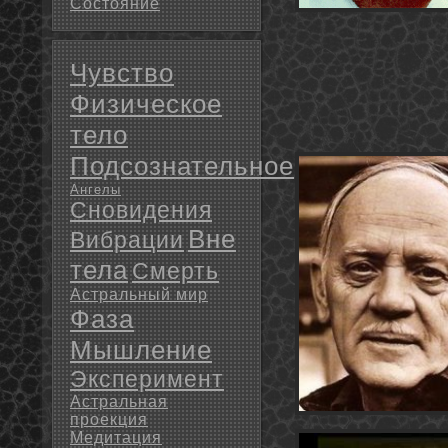
Состояние
Чувство
Физическое
тело
Подсознательное
Ангелы
Сновидения
Вне
Вибрации
тела
Смерть
Астральный мир
Фаза
Мышление
Эксперимент
Астральная
проекция
Медитация