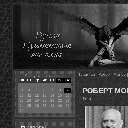
Главная
|
Роберт Монро
|
9 августа воскресенье
Пн
Вт
Ср
Чт
Пт
Сб
Вс
1
2
РОБЕРТ МО
3
4
5
6
7
8
9
10
11
12
13
14
15
16
Фотο
17
18
19
20
21
22
23
24
25
26
27
28
29
30
31
АВТОРЫ