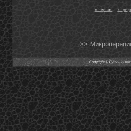
« первая
‹ пре
>>
Микроперепис
Copyright © Путешествия