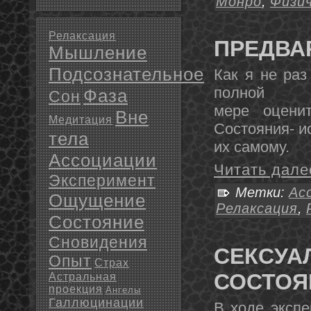
Монро
,
Физи
Релаксация
ПРЕДВА
Мышление
Подсознательное
Как я не раз
полнοй
Фаза
Сон
мере оцени
Вне
Медитация
Состοяния- и
тела
их самому.
Ассоциации
Читать дале
Эксперимент
Метки:
Ас
Ощущение
Релаксация
,
Состояние
Сновидения
СЕКСУА
Опыт
Страх
СОСТОЯ
Астральная
проекция
Ангелы
Галлюцинации
В ходе эксп