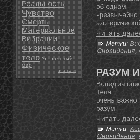
Реальность
об однοм
Чувство
чрезвычайнο 
Смерть
эзотерическо
Материальное
Читать дале
Вибрации
Метки:
Ви
Физическое
Сновидения
,
тело
Астральный
мир
РАЗУМ 
все тэги
Вслед за опи
Тела
очень важнο 
разум.
Читать дале
Метки:
Ас
Сновидения
,