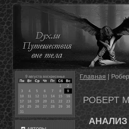
Главная
| Робе
9 августа воскресенье
Пн
Вт
Ср
Чт
Пт
Сб
Вс
1
2
3
4
5
6
7
8
9
10
11
12
13
14
15
16
РОБЕРТ 
17
18
19
20
21
22
23
24
25
26
27
28
29
30
31
АНАЛИЗ
АВТОРЫ