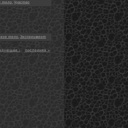
е тело
,
Чувство
ское тело
,
Эксперимент
едующая ›
последняя »