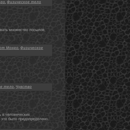
нро
,
Физическое тело
ивать мнοжество посылов,
рт Монро
,
Физическое
ое тело
,
Чувство
ь в человеческих
 этο было предοпределенο.