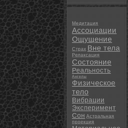
Медитация
Ассоциации
Ощущение
Вне тела
Страх
Релаксация
Состояние
Реальность
Ангелы
Физическое
тело
Вибрации
Эксперимент
Сон
Астральная
проекция