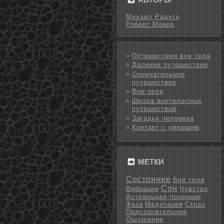
Михаил Радуга
Роберт Монро
Путешествия вне тела
Далекие путешествия
Окончательное
путешествие
Вне тела
Школа внетелесных
путешествий
Загадки человека
Контакт с умершим
МЕТКИ
Состояние
Вне тела
Сон
Вибрации
Чувство
Астральная проекция
Фаза
Медитация
Страх
Подсознательное
Ощущение