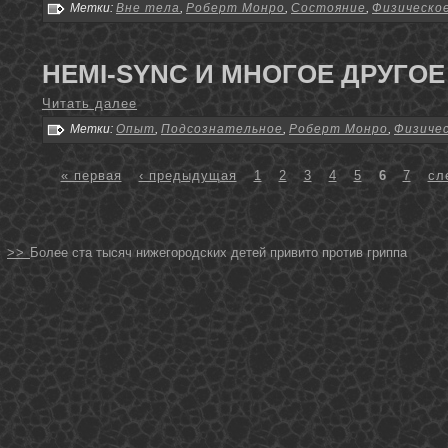
Метки:
Вне тела
,
Роберт Монро
,
Состояние
,
Физическо
HEMI-SYNC И МНОГОЕ ДРУГОЕ
Читать далее
Метки:
Опыт
,
Подсознательное
,
Роберт Монро
,
Физиче
« первая
‹ предыдущая
1
2
3
4
5
6
7
сл
>>
Более ста тысяч нижегородских детей привито против гриппа