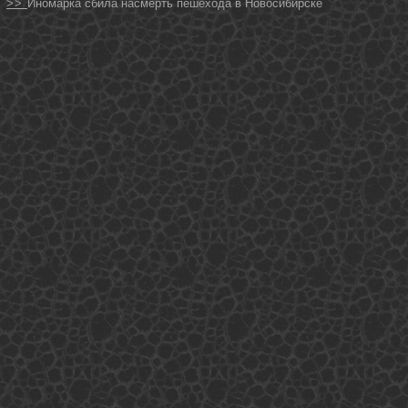
>>
Иномарка сбила насмерть пешехода в Новосибирске