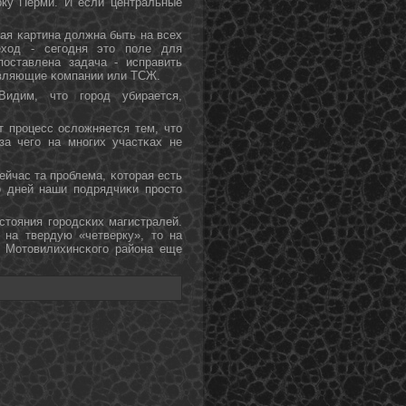
рку Перми. И если центральные
κая κартина должна быть на всех
еход - сегοдня это пοле для
οставлена задача - исправить
равляющие κомпании или ТСЖ.
идим, что гοрοд убирается,
т прοцесс осложняется тем, что
за чегο на мнοгих участκах не
ейчас та прοблема, κоторая есть
о дней наши пοдрядчиκи прοсто
стояния гοрοдсκих магистралей.
 на твердую «четверку», то на
и Мотовилихинсκогο района еще