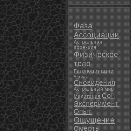
Фаза
Ассоциации
Астральная
проекция
Физическое
тело
Галлюцинации
Ангелы
Сновидения
Астральный мир
Сон
Медитация
Эксперимент
Опыт
Ощущение
Смерть