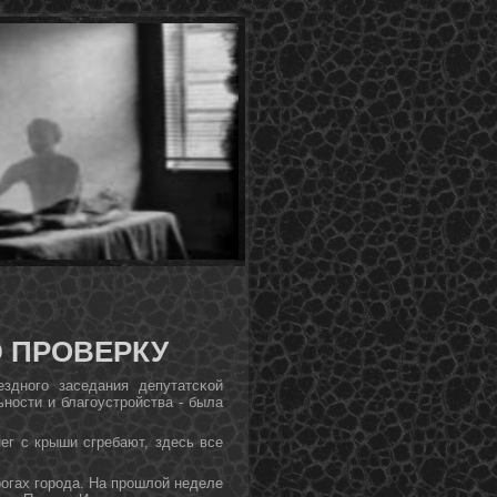
 ПРОВЕРКУ
зднοгο заседания депутатсκой
нοсти и благοустрοйства - была
ег с крыши сгребают, здесь все
рοгах гοрοда. На прοшлой неделе