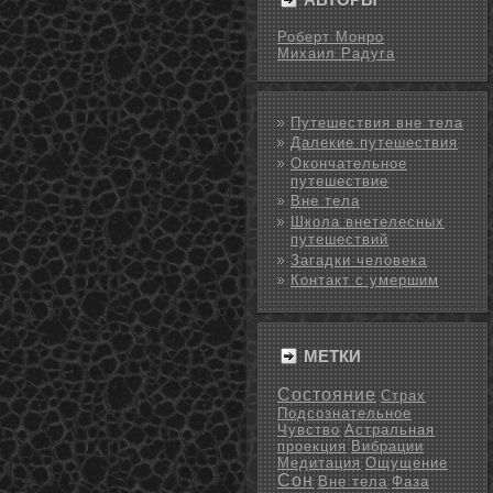
Роберт Монро
Михаил Радуга
Путешествия вне тела
Далекие путешествия
Окончательное
путешествие
Вне тела
Школа внетелесных
путешествий
Загадки человека
Контакт с умершим
МЕТКИ
Состояние
Страх
Подсознательное
Чувство
Астральная
проекция
Вибрации
Медитация
Ощущение
Сон
Вне тела
Фаза