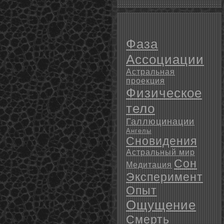
Фаза
Ассоциации
Астральная
проекция
Физическое
тело
Галлюцинации
Ангелы
Сновидения
Астральный мир
Сон
Медитация
Эксперимент
Опыт
Ощущение
Смерть