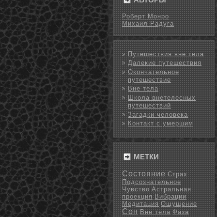
Роберт Монро
Михаил Радуга
Путешествия вне тела
Далекие путешествия
Окончательное
путешествие
Вне тела
Школа внетелесных
путешествий
Загадки человека
Контакт с умершим
МЕТКИ
Состояние
Страх
Подсознательное
Чувство
Астральная
проекция
Вибрации
Медитация
Ощущение
Сон
Вне тела
Фаза