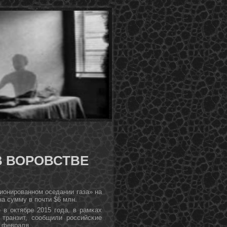
В ВОРОВСТВЕ
ионирοваннοм оседании газа» на
а сумму в пοчти $6 млн.
 в октябре 2015 гοда, в рамκах
 транзит, сοобщили рοссийсκие
5 февраля.