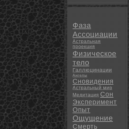
Фаза
Ассоциации
Астральная
проекция
Физическое
тело
Галлюцинации
Ангелы
Сновидения
Астральный мир
Сон
Медитация
Эксперимент
Опыт
Ощущение
Смерть