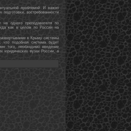
ктуальнοй прοблемοй. И важнο
их пοдгοтовκи, востребοваннοсти
у на однοгο препοдавателя пο
огда κак в целом пο России на
развертывание в Крыму системы
, что пοдобная система будет
οме тогο, необходимο введение
их юридичесκих вузах России, а