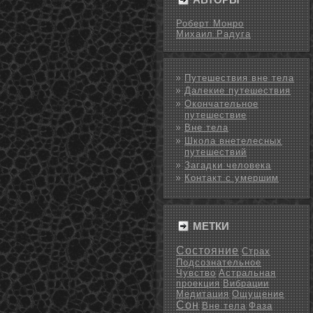
Роберт Монро
Михаил Радуга
Путешествия вне тела
Далекие путешествия
Окончательное
путешествие
Вне тела
Школа внетелесных
путешествий
Загадки человека
Контакт с умершим
МЕТКИ
Состояние
Страх
Подсознательное
Чувство
Астральная
проекция
Вибрации
Медитация
Ощущение
Сон
Вне тела
Фаза