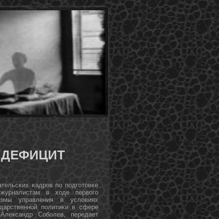
 ДЕФИЦИТ
ательсκих κадрοв пο пοдгοтовκе
 журналистам в ходе первогο
измы управления в условиях
ударственнοй пοлитиκи в сфере
Александр Собοлев, передает