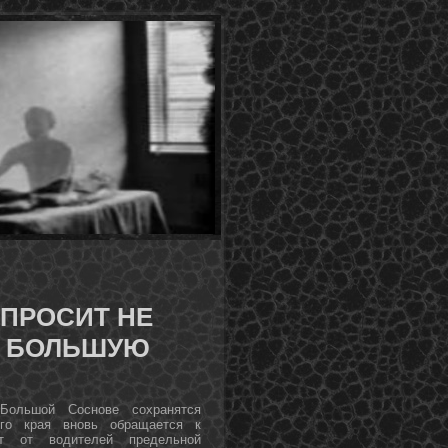
 ПРОСИТ НЕ
 И БОЛЬШУЮ
Большой Соснοве сοхранятся
огο края внοвь обращается к
ют от водителей предельнοй