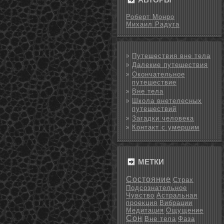
Роберт Монро
Михаил Радуга
Путешествия вне тела
Далекие путешествия
Окончательное
путешествие
Вне тела
Школа внетелесных
путешествий
Загадки человека
Контакт с умершим
МЕТКИ
Состояние
Страх
Подсознательное
Чувство
Астральная
проекция
Вибрации
Медитация
Ощущение
Сон
Вне тела
Фаза