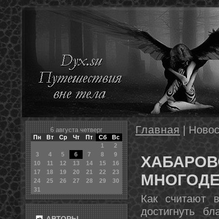
Главная
| Новос
6 августа четверг
Пн
Вт
Ср
Чт
Пт
Сб
Вс
1
2
3
4
5
6
7
8
9
ХАБАРОВ
10
11
12
13
14
15
16
17
18
19
20
21
22
23
МНОГОД
24
25
26
27
28
29
30
31
Как считают в
достигнуть бл
АВТОРЫ