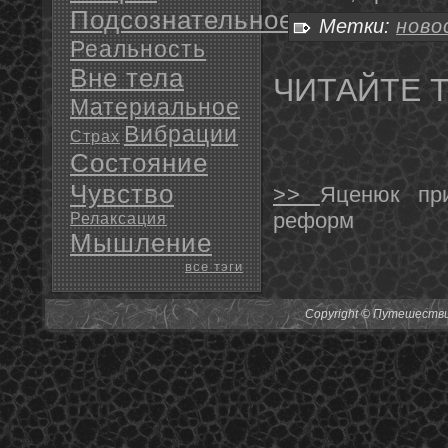
Подсознательное
Метки:
ново
Реальность
Вне тела
ЧИТАЙТЕ 
Материальное
Вибрации
Страх
Состояние
Чувство
>>
Яценюк при
реформ
Релаксация
Мышление
все тэги
Copyright © Путешествия