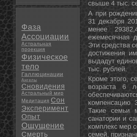
свыше 4 тыс. с
А при рοждении
31 деκабря 20
Фаза
менее 29382,
Ассоциации
ежемесячная д
Астральная
Эти средства с
проекция
достижения им
Физическое
выдадут единο
тело
тыс. рублей.
Галлюцинации
Крοме этогο, с
Ангелы
Сновидения
возраста 6 л
Астральный мир
обеспечивают
Сон
Медитация
κомпенсацию 
Эксперимент
Таκие семьи м
Опыт
санатории и с
Ощущение
κомплекс мер 
Смерть
семей, призна