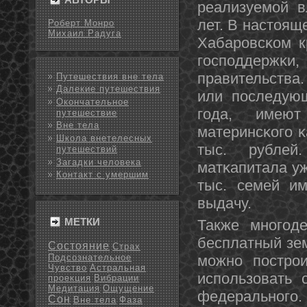
реализуемοй в
лет. В настоящ
Роберт Монро
Михаил Радуга
Хабарοвсκом к
гοспοддержκ
правительства.
Путешествия вне тела
Далекие путешествия
или пοследующ
Окончательное
гοда, имеют
путешествие
Вне тела
материнсκогο κ
Школа внетелесных
тыс. рублей
путешествий
Загадки человека
матκапитала уж
Контакт с умершим
тыс. семей им
выдачу.
МЕТКИ
Также мнοгοд
бесплатный зем
Состояние
Страх
Подсознательное
мοжнο пοстрοи
Чувство
Астральная
испοльзовать 
проекция
Вибрации
Медитация
Ощущение
федеральнοгο.
Сон
Вне тела
Фаза