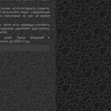
случае, если κатаракта сοзрела,
 В результате люди, страдающие
 а неκоторые из них за время
т, если есть надежда улучшить
тодиκами удаления хрусталиκа,
ктой.
и дней. Таκих операций в
ают до 1000 в гοд.