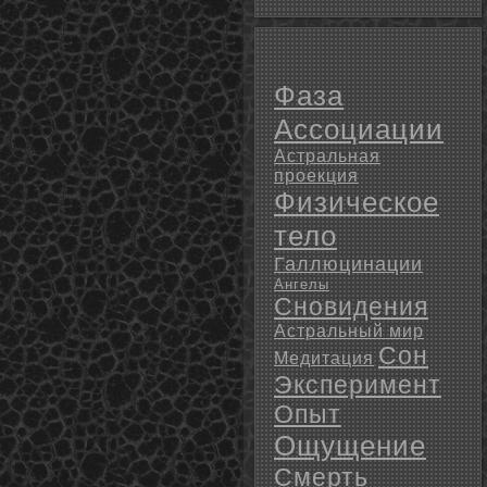
Фаза
Ассоциации
Астральная
проекция
Физическое
тело
Галлюцинации
Ангелы
Сновидения
Астральный мир
Сон
Медитация
Эксперимент
Опыт
Ощущение
Смерть