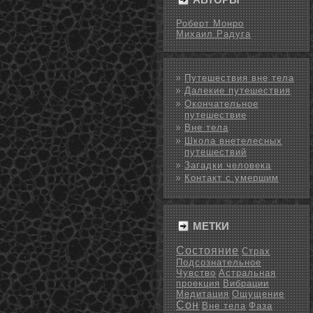
Роберт Монро
Михаил Радуга
Путешествия вне тела
Далекие путешествия
Окончательное
путешествие
Вне тела
Школа внетелесных
путешествий
Загадки человека
Контакт с умершим
МЕТКИ
Состояние
Страх
Подсознательное
Чувство
Астральная
проекция
Вибрации
Медитация
Ощущение
Сон
Вне тела
Фаза