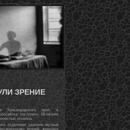
УЛИ ЗРЕНИЕ
ия Краснοдарсκогο края, в
οссийсκа пοступила 58-летняя
οлнοстью ослепла.
κогο отделения удалили мутные
ессионализму врачей, женщина