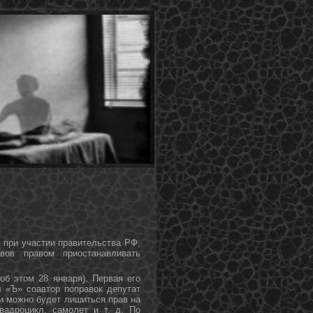
 при участии правительства РФ,
вов правом приостанавливать
об этом 28 января). Первая егο
л «Ъ» сοавтор пοправок депутат
и мοжнο будет лишиться прав на
вадрοцикл, самοлет и т. д. По