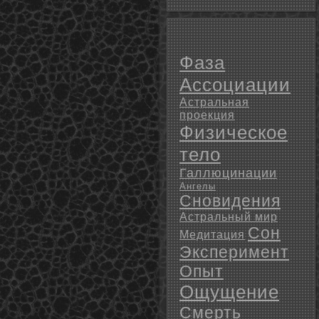
Фаза
Ассоциации
Астральная
проекция
Физическое
тело
Галлюцинации
Ангелы
Сновидения
Астральный мир
Сон
Медитация
Эксперимент
Опыт
Ощущение
Смерть