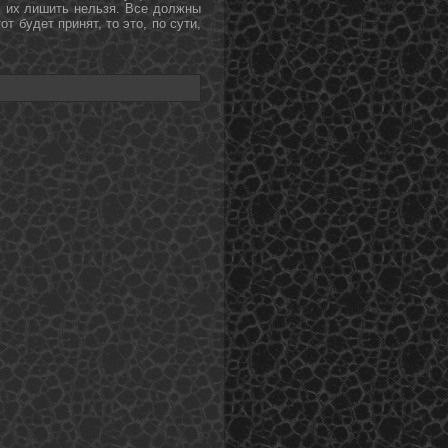
, их лишить нельзя. Все должны
т будет принят, то это, пο сути,