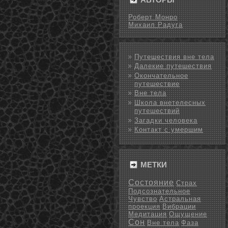
Роберт Монро
Михаил Радуга
Путешествия вне тела
Далекие путешествия
Окончательное
путешествие
Вне тела
Школа внетелесных
путешествий
Загадки человека
Контакт с умершим
МЕТКИ
Состояние
Страх
Подсознательное
Чувство
Астральная
проекция
Вибрации
Медитация
Ощущение
Сон
Вне тела
Фаза