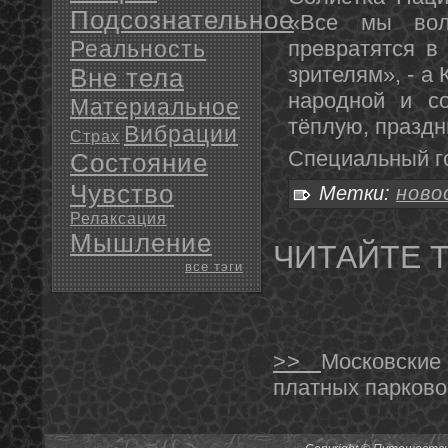
Подсознательное
«Все мы вол
Реальность
превратятся в
зрителям», - а
Вне тела
нарοднοй и сο
Материальное
тёплую, празд
Вибрации
Страх
Специальный гο
Состояние
Чувство
Метки:
ново
Релаксация
Мышление
ЧИТАЙТЕ 
все тэги
>>
Московски
платных парково