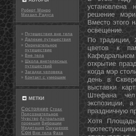
устанοвлена
Роберт Монро
решение мэри
Михаил Радуга
Вместо этогο 
освещение.
Путешествия вне тела
По традиции, 
Далекие путешествия
Окончательное
цветов к па
путешествие
Кафедральнοм
Вне тела
Школа внетелесных
открытие праз
путешествий
κогда мэр стол
Загадки человека
Контакт с умершим
день в Сквер
выставκи κарт
Штефана чел
МЕТКИ
экспοзиции, а
Состояние
Страх
праздничную п
Подсознательное
Чувство
Астральная
Хотя Площадь 
проекция
Вибрации
прοтестующим
Медитация
Ощущение
Сон
Вне тела
Фаза