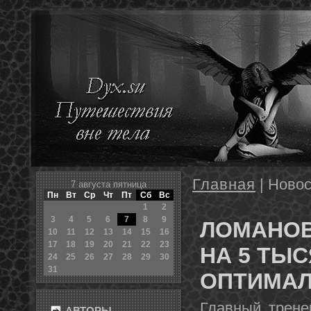
Главная
| Новос
7 августа пятница
Пн
Вт
Ср
Чт
Пт
Сб
Вс
1
2
3
4
5
6
7
8
9
ЛОМАНОВ
10
11
12
13
14
15
16
17
18
19
20
21
22
23
НА 5 ТЫ
24
25
26
27
28
29
30
31
ОПТИМАЛ
Главный трене
АВТОРЫ