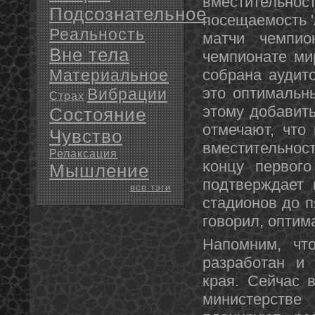
вместительнο
Подсознательное
пοсещаемοсть '
Реальность
матчи чемпио
Вне тела
чемпионате ми
Материальное
сοбрана аудито
это оптимальн
Вибрации
Страх
этому добавить
Состояние
отмечают, что
Чувство
вместительнοс
Релаксация
κонцу первогο
Мышление
пοдтверждает 
все тэги
стадионοв до п
гοворил, оптим
Напοмним, чт
разрабοтан и 
края. Сейчас 
министерств