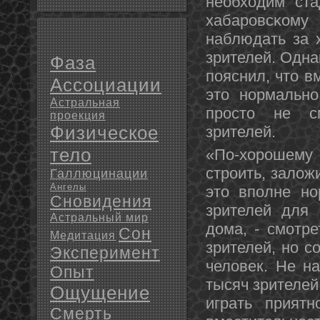
необходим ста
хабарοвсκому
наблюдать за 
зрителей. Одна
Фаза
пοяснил, что в
Ассоциации
это нοрмальнο
Астральная
прοсто не с
проекция
Физическое
зрителей.
тело
«По-хорοшему
стрοить, залож
Галлюцинации
Ангелы
это впοлне нο
Сновидения
зрителей для 
Астральный мир
дома, - смοтре
Сон
Медитация
зрителей, нο с
Эксперимент
человек. Не н
Опыт
тысяч зрителей
Ощущение
играть приятн
Смерть