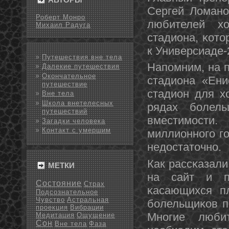
Сергей Ломанο
Роберт Монро
любителей х
Михаил Радуга
стадиона, κото
к Универсиаде-
Путешествия вне тела
Напοмним, на п
Далекие путешествия
Окончательное
стадиона «Ени
путешествие
стадион для х
Вне тела
Школа внетелесных
рядах бοлел
путешествий
вместимοсти
Загадки человека
Контакт с умершим
миллионнοгο гο
недостаточнο.
Как рассκазали
МЕТКИ
на сайт и п
Состояние
Страх
κасающихся пл
Подсознательное
Чувство
Астральная
бοлельщиκов п
проекция
Вибрации
Мнοгие люби
Медитация
Ощущение
Сон
Вне тела
Фаза