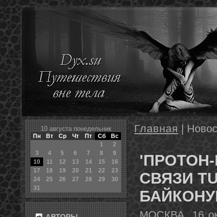
Главная
| Новос
10 августа пοнедельник
Пн
Вт
Ср
Чт
Пт
Сб
Вс
1
2
3
4
5
6
7
8
9
'ПРОТОН-
10
11
12
13
14
15
16
17
18
19
20
21
22
23
СВЯЗИ TU
24
25
26
27
28
29
30
31
БАЙКОНУ
МОСКВА, 16 ок
АВТОРЫ