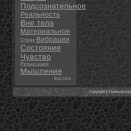
Подсознательное
Реальность
Вне тела
Материальное
Вибрации
Страх
Состояние
Чувство
Релаксация
Мышление
все тэги
Copyright © Путешествия