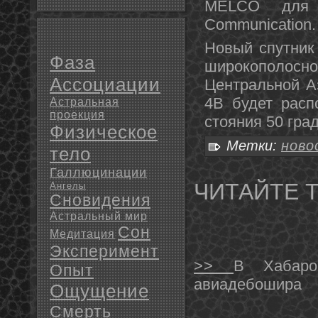
MELCO для т
Communication.
Новый спутник
Фаза
широкополосно
Ассоциации
Центральной Аз
4B будет расп
Астральная
проекция
стояния 50 гра
Физическое
Метки:
ново
тело
Галлюцинации
ЧИТАЙТЕ 
Ангелы
Сновидения
Астральный мир
Сон
Медитация
Эксперимент
>>
В Хабаро
Опыт
авиадебошира
Ощущение
Смерть