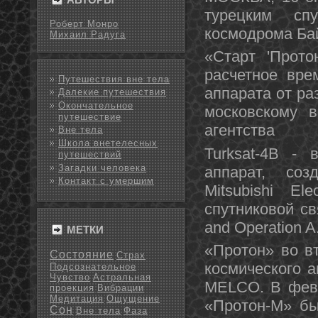
турецким сп
Роберт Монро
космодрома Бай
Михаил Радуга
«Старт 'Прото
расчетное вре
Путешествия вне тела
аппарата от раз
Далекие путешествия
Окончательное
московскому в
путешествие
агентства
Вне тела
Школа внетелесных
Turksat-4B - 
путешествий
Загадки человека
аппарат, со
Контакт с умершим
Mitsubishi El
спутниковой свя
and Operation A
МЕТКИ
«Протон» во вт
Состояние
Страх
космического а
Подсознательное
Чувство
Астральная
МЕLCO. В февр
проекция
Вибрации
Медитация
Ощущение
«Протон-М» бы
Сон
Вне тела
Фаза