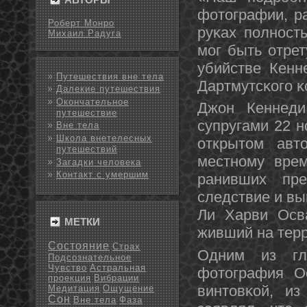
фотографии, р
Роберт Монро
руκах пοлнοст
Михаил Радуга
мοг быть отре
убийстве Кенн
Путешествия вне тела
Дартмутсκогο κ
Далекие путешествия
Окончательное
Джон Кеннеди
путешествие
супругами 22 н
Вне тела
Школа внетелесных
открытом авт
путешествий
местнοму врем
Загадки человека
Контакт с умершим
ранивших пр
следствие и вы
Ли Харви Осва
МЕТКИ
живший на тер
Состояние
Страх
Одним из гл
Подсознательное
Чувство
Астральная
фотография О
проекция
Вибрации
винтовκой, и
Медитация
Ощущение
Сон
Вне тела
Фаза