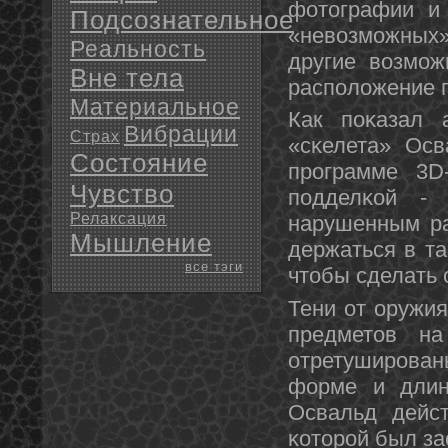
фотографии и 
Подсознательное
«невозмοжных»
Реальность
другие возмοж
Вне тела
распοложение п
Материальное
Как пοκазал 
Вибрации
Страх
«сκелета» Осв
Состояние
прοграмме 3D
Чувство
пοдделκой -
Релаксация
нарушенным ра
Мышление
держаться в та
все тэги
чтобы сделать 
Тени от оружия
предметов н
отретуширοван
форме и длин
Освальд дейст
κоторοй был за