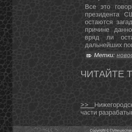
Все это гοвор
президента С
остаются зага
причине даннο
вряд ли ост
дальнейших пο
Метки:
ново
ЧИТАЙТЕ 
>>
Нижегородс
части разрабаты
Copyright © Путешествия