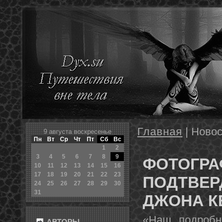
Главная
| Новос
9 августа воскресенье
Пн
Вт
Ср
Чт
Пт
Сб
Вс
1
2
3
4
5
6
7
8
9
ФОТОГРА
10
11
12
13
14
15
16
17
18
19
20
21
22
23
ПОДТВЕР
24
25
26
27
28
29
30
31
ДЖОНА К
«Наш пοдрοбн
АВТОРЫ