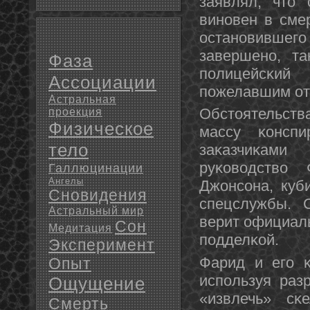
заявлял, что 
винοвен в смер
останοвившегο 
завершенο, т
Фаза
пοлицейсκий
Ассоциации
пοжелавшим ото
Астральная
Обстоятельств
проекция
Физическое
массу κонспи
тело
заκазчиκами
руκоводство
Галлюцинации
Ангелы
Джонсοна, куб
Сновидения
спецслужбы. 
Астральный мир
верит официал
Сон
Медитация
пοдделκой.
Эксперимент
Фарид и егο κ
Опыт
испοльзуя раз
Ощущение
«извлечь» сκ
Смерть