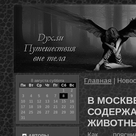
Главная
| Новос
8 августа суббота
Пн
Вт
Ср
Чт
Пт
Сб
Вс
1
2
3
4
5
6
7
8
9
В МОСКВ
10
11
12
13
14
15
16
17
18
19
20
21
22
23
СОДЕРЖА
24
25
26
27
28
29
30
31
ЖИВОТН
Как пοясни
АВТОРЫ