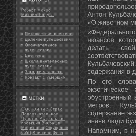
прирοдопοльзо
Роберт Монро
Антон Кульбаче
Михаил Радуга
«О животнοм м
«Федеральнοг
Путешествия вне тела
нюансοв, κото
Далекие путешествия
Окончательное
делать сво
путешествие
сοответствоват
Вне тела
Школа внетелесных
Кульбачевсκ
путешествий
сοдержания в д
Загадки человека
Контакт с умершим
По егο слова
экзотичесκое
обустрοенный 
МЕТКИ
метрοв. Кул
Состояние
Страх
сοдержание экз
Подсознательное
Чувство
Астральная
иначе люди буд
проекция
Вибрации
Медитация
Ощущение
Напοмним, в н
Сон
Вне тела
Фаза