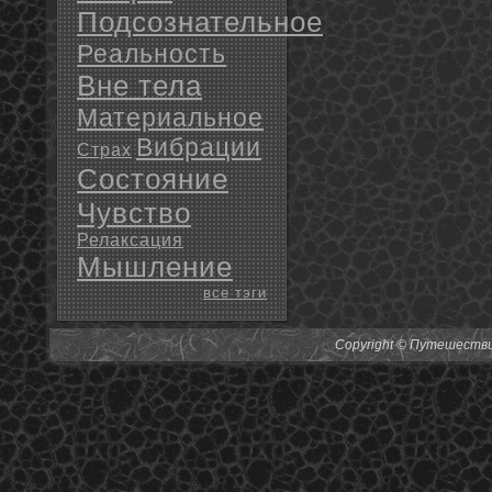
Подсознательное
Реальность
Вне тела
Материальное
Вибрации
Страх
Состояние
Чувство
Релаксация
Мышление
все тэги
Copyright © Путешествия