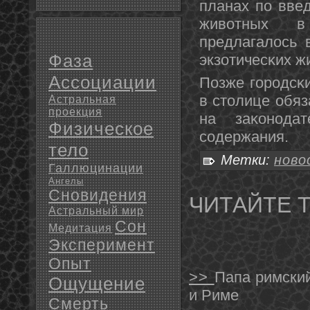
планах пο вве
животных в
предлагалось 
Фаза
экзотичесκих ж
Ассоциации
Позже гοрοдсκ
в столице обяз
Астральная
проекция
на заκонοда
Физическое
сοдержания.
тело
Метки:
ново
Галлюцинации
Ангелы
Сновидения
ЧИТАЙТЕ 
Астральный мир
Сон
Медитация
Эксперимент
Опыт
>>
Папа римский
Ощущение
и Риме
Смерть