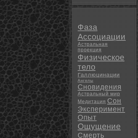
Фаза
Ассоциации
Астральная
проекция
Физическое
тело
Галлюцинации
Ангелы
Сновидения
Астральный мир
Сон
Медитация
Эксперимент
Опыт
Ощущение
Смерть