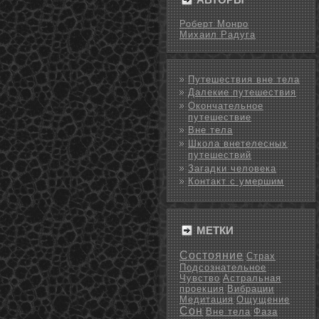
Роберт Монро
Михаил Радуга
Путешествия вне тела
Далекие путешествия
Окончательное
путешествие
Вне тела
Школа внетелесных
путешествий
Загадки человека
Контакт с умершим
МЕТКИ
Состояние
Страх
Подсознательное
Чувство
Астральная
проекция
Вибрации
Медитация
Ощущение
Сон
Вне тела
Фаза