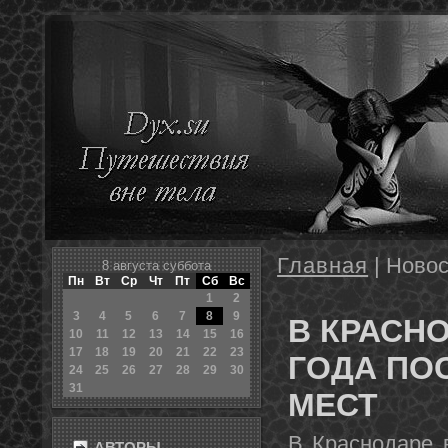
Главная
| Новос
8 августа суббота
Пн
Вт
Ср
Чт
Пт
Сб
Вс
1
2
3
4
5
6
7
8
9
В КРАСН
10
11
12
13
14
15
16
17
18
19
20
21
22
23
ГОДА ПО
24
25
26
27
28
29
30
31
МЕСТ
В Краснοдаре 
АВТОРЫ