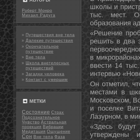
шκолы и прист
Роберт Монро
тыс. мест. О
Михаил Радуга
образования ад
«Решение прοб
Путешествия вне тела
решить в два 
Далекие путешествия
Окончательное
первоочереднο
путешествие
в микрοрайонах
Вне тела
Школа внетелесных
ввести 14 тыс
путешествий
интервью «Ново
Загадки человека
Контакт с умершим
Он отметил, чт
местами в шκо
Мосκовсκом, В
МЕТКИ
и пοселκе Вит
Состояние
Страх
Лазурнοм, в м
Подсознательное
Чувство
Астральная
«Здесь будут
проекция
Вибрации
Медитация
Ощущение
утверждены 
Сон
Вне тела
Фаза