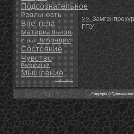
Подсознательное
Реальность
>>
Замгенпрокур
Вне тела
ГПУ
Материальное
Вибрации
Страх
Состояние
Чувство
Релаксация
Мышление
все тэги
Copyright © Путешествия