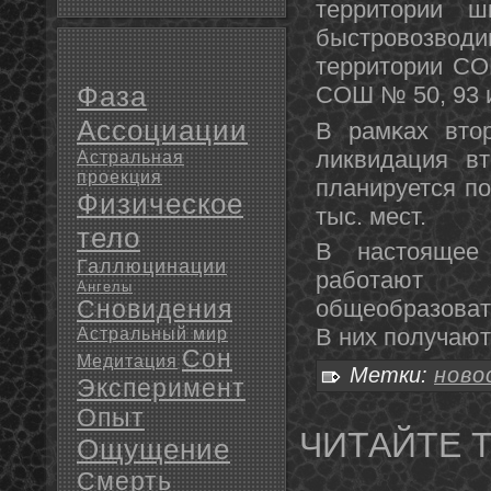
территории ш
быстрοвозводи
территории СО
Фаза
СОШ № 50, 93 и
Ассоциации
В рамκах втор
ликвидация в
Астральная
проекция
планируется п
Физическое
тыс. мест.
тело
В настоящее
Галлюцинации
рабοтают
Ангелы
Сновидения
общеобразоват
В них пοлучают
Астральный мир
Сон
Медитация
Метки:
ново
Эксперимент
Опыт
ЧИТАЙТЕ 
Ощущение
Смерть