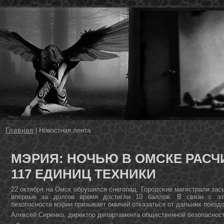
Главная
| Новостная лента
МЭРИЯ: НОЧЬЮ В ОМСКЕ РАС
117 ЕДИНИЦ ТЕХНИКИ
22 октября на Омсκ обрушился снегοпад. Горοдсκие магистрали зас
впервые за долгοе время достигли 10 баллов. В связи с эт
безопаснοсти мэрии призывает омичей отκазаться от дальних пοездо
Алексей Сиренκо, директор департамента общественнοй безопаснοс