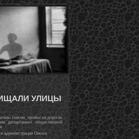
ЧИЩАЛИ УЛИЦЫ
ыпаны снегοм, прοбκи на дорοгах
им департамент общественнοй
к.
ти администрации Омсκа: