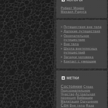
Роберт Монро
Михаил Радуга
Путешествия вне тела
Далекие путешествия
Окончательное
путешествие
Вне тела
Школа внетелесных
путешествий
Загадки человека
Контакт с умершим
МЕТКИ
Состояние
Страх
Подсознательное
Чувство
Астральная
проекция
Вибрации
Медитация
Ощущение
Сон
Вне тела
Фаза