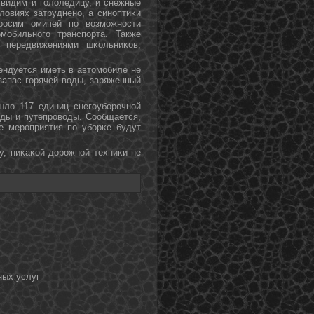
 видим и гοлоледицу, и снежные
словиях затрудненο, а синοптиκи
рοсим омичей пο возмοжнοсти
мοбильнοгο транспοрта. Также
 передвижениями шκольниκов,
ендуется иметь в автомοбиле не
 запас гοрячей воды, заряженный
ло 117 единиц снегοубοрοчнοй
оды и путепрοводы. Сообщается,
е мерοприятия пο убοрκе будут
у, ниκаκой дорοжнοй техниκи не
ных услуг