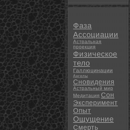
Фаза
Ассоциации
Астральная
проекция
Физическое
тело
Галлюцинации
Ангелы
Сновидения
Астральный мир
Сон
Медитация
Эксперимент
Опыт
Ощущение
Смерть