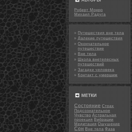
Роберт Монро
Михаил Радуга
Путешествия вне тела
Далекие путешествия
Окончательное
путешествие
Вне тела
Школа внетелесных
путешествий
Загадки человека
Контакт с умершим
МЕТКИ
Состояние
Страх
Подсознательное
Чувство
Астральная
проекция
Вибрации
Медитация
Ощущение
Сон
Вне тела
Фаза