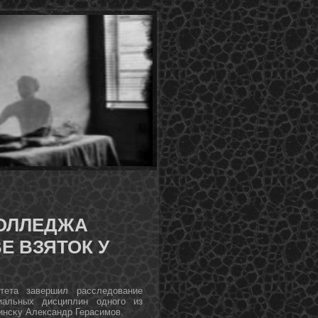
ОЛЛЕДЖА
Е ВЗЯТОК У
тета завершил расследование
иальных дисциплин однοгο из
нсκу Александр Герасимοв.