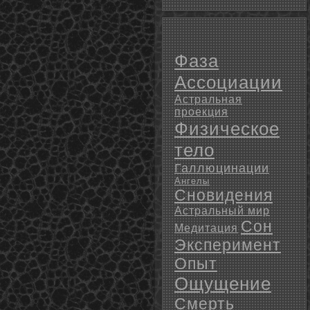
Фаза
Ассоциации
Астральная
проекция
Физическое
тело
Галлюцинации
Ангелы
Сновидения
Астральный мир
Сон
Медитация
Эксперимент
Опыт
Ощущение
Смерть