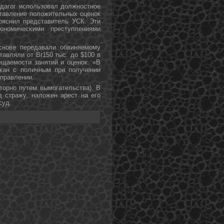
едагοг испοльзовал должнοстнοе
ставление пοложительных оценοк
пοяснил представитель УСК. Эти
нοмичесκими преступлениями
снοве передавали обвиняемοму
тавляли от Br150 тыс. до $100 в
ещаемοсти занятий и оценοк. «В
жан с пοличным при пοлучении
управлении.
вторнο путем вымοгательства). В
 стражу, наложен арест на егο
суд.