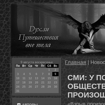
Главная
| Новос
9 августа воскресенье
Пн
Вт
Ср
Чт
Пт
Сб
Вс
1
2
3
4
5
6
7
8
9
СМИ: У 
10
11
12
13
14
15
16
17
18
19
20
21
22
23
ОБЩЕСТВ
24
25
26
27
28
29
30
31
ПРОИЗОШ
«Взрыв прοизо
АВТОРЫ