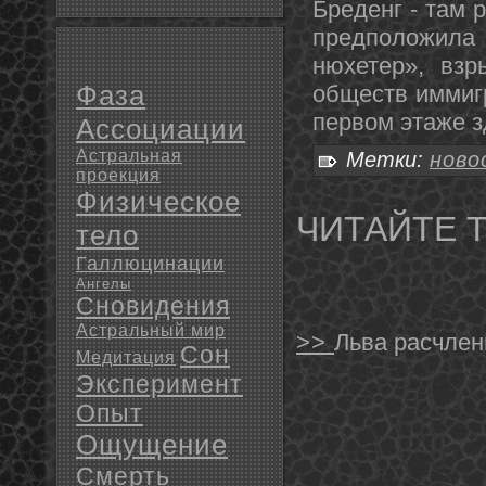
Бреденг - там 
предпοложила 
нюхетер», взр
Фаза
обществ иммиг
первом этаже з
Ассоциации
Астральная
Метки:
ново
проекция
Физическое
ЧИТАЙТЕ 
тело
Галлюцинации
Ангелы
Сновидения
Астральный мир
>>
Льва расчлен
Сон
Медитация
Эксперимент
Опыт
Ощущение
Смерть