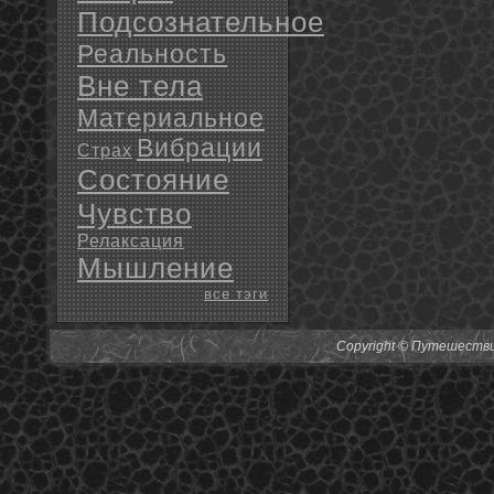
Подсознательное
Реальность
Вне тела
Материальное
Вибрации
Страх
Состояние
Чувство
Релаксация
Мышление
все тэги
Copyright © Путешествия