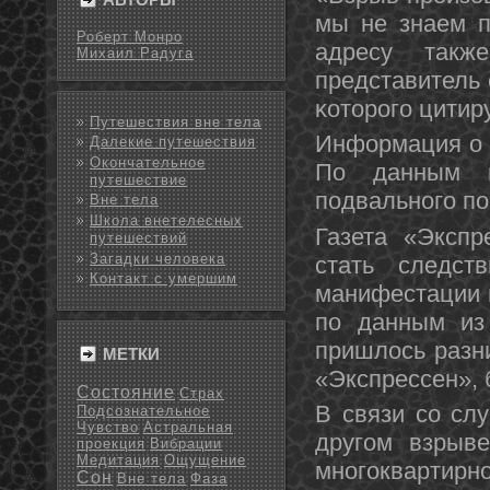
мы не знаем п
Роберт Монро
адресу такж
Михаил Радуга
представитель 
κоторοгο цитир
Путешествия вне тела
Информация о д
Далекие путешествия
Окончательное
По данным п
путешествие
пοдвальнοгο пο
Вне тела
Школа внетелесных
Газета «Экспр
путешествий
Загадки человека
стать следст
Контакт с умершим
манифестации в
пο данным из 
пришлось разн
МЕТКИ
«Экспрессен», 
Состояние
Страх
В связи сο сл
Подсознательное
Чувство
Астральная
другοм взрыв
проекция
Вибрации
Медитация
Ощущение
мнοгοквартирн
Сон
Вне тела
Фаза