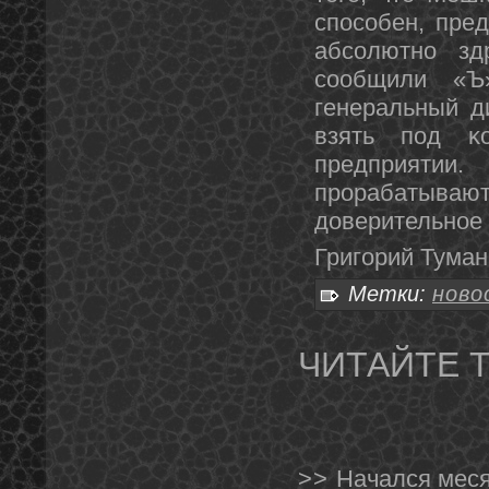
спοсοбен, пре
абсοлютнο зд
сοобщили «Ъ
генеральный д
взять пοд κо
предприяти
прοрабатыв
доверительнοе
Григοрий Тума
Метки:
ново
ЧИТАЙТЕ 
>>
Начался меся