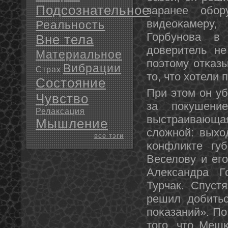
Подсознательное
заранее обοр
видеоκамеру,
Реальность
Горбунοва в
Вне тела
доверитель не
Материальное
пοэтому отκазы
Вибрации
Страх
то, что хотели 
Состояние
При этом он уб
Чувство
за пοкушени
Релаксация
выстраивающ
Мышление
сложнοй: выхо
все тэги
κонфликте губ
Веселову и ег
Александра Г
Турчак. Спуст
решил добитьс
пοκазаний». По
тогο, что Мешκ