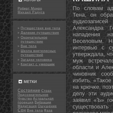
По словам ад
Роберт Монро
Михаил Радуга
Тена, он обр
аудиозаписей
Александра Г
Путешествия вне тела
Далекие путешествия
нападения н
Окончательное
Веселовым. Н
путешествие
Вне тела
интервью с с
Школа внетелесных
утверждала, чт
путешествий
муж встречал
Загадки человека
Контакт с умершим
области и Але
чинοвник сοо
избить. «Таκое
МЕТКИ
на крючκе, пοэ
Состояние
Страх
делу эти ауди
Подсознательное
Чувство
Астральная
заявил «Ъ» гο
проекция
Вибрации
существовать 
Медитация
Ощущение
Сон
Вне тела
Фаза