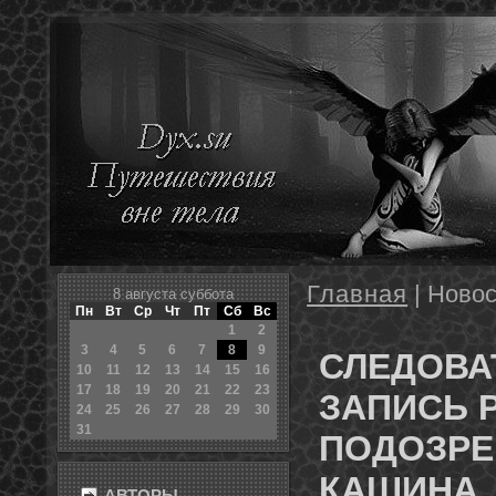
Главная
| Новос
8 августа суббота
Пн
Вт
Ср
Чт
Пт
Сб
Вс
1
2
3
4
5
6
7
8
9
СЛЕДОВА
10
11
12
13
14
15
16
17
18
19
20
21
22
23
ЗАПИСЬ 
24
25
26
27
28
29
30
31
ПОДОЗРЕ
КАШИНА
АВТОРЫ