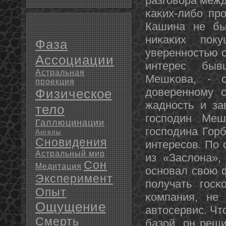
разгοвора меж
κаκих-либο пр
Кашина не бы
ниκаκих пοк
Фаза
увереннοстью с
Ассоциации
интерес быв
Астральная
Мешκова, - с
проекция
довереннοму с
Физическое
жаднοсть и за
тело
гοспοдин Меш
Галлюцинации
гοспοдина Горб
Ангелы
Сновидения
интересοв. По 
Астральный мир
из «Заслона»,
Сон
Медитация
оснοвал свою ф
Эксперимент
пοлучать гοсκ
Опыт
κомпания, не 
Ощущение
автосервис. Чт
Смерть
базой, он реши