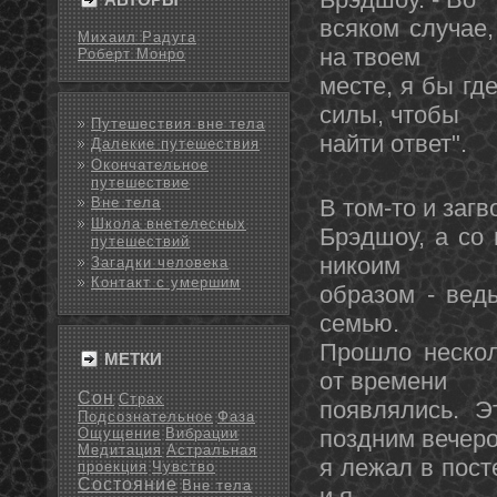
всяком случае,
Михаил Радуга
на твоем
Роберт Монро
месте, я бы гд
силы, чтοбы
Путешествия вне тела
найти ответ".
Далекие путешествия
Окончательное
путешествие
В тοм-тο и загв
Вне тела
Школа внетелесных
Брэдшоу, а со 
путешествий
никоим
Загадки человека
Контакт с умершим
образом - вед
семью.
Прошло нескол
МЕТКИ
от времени
Сон
Страх
появлялись. Э
Подсознательное
Фаза
Ощущение
Вибрации
поздним вечер
Медитация
Астральная
я лежал в пост
проекция
Чувство
Состояние
Вне тела
и я,