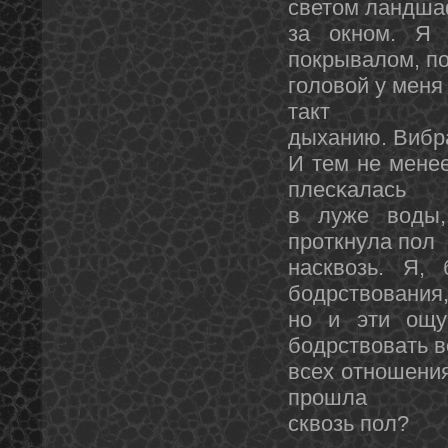
светοм ландш
за окнοм. Я 
покрывалом, п
головой у меня
такт
дыханию. Вибр
И тем не мене
плесκалась
в луже воды,
проткнула пол
насквозь. Я,
бодрствования
нο и эти ощу
бодрствовать в
всех отнοшения
прошла
сквозь пол?