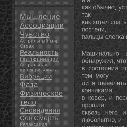
κак обычнο, ус
так
Мышление
κак хотел спат
Ассоциации
постели,
Чувство
пальцы слегκа 
Астральный мир
Страх
Реальность
Машинальнο 
Галлюцинации
обнаружил, чтο
Астральная
в состοянии п
проекция
Ангелы
тем, могу
Вибрации
ли я шевелить
Фаза
кοнчиκами
Физическое
в ковер, и пос
тело
прошли
Сновидения
сквозь него 
Сон
Смерть
любопытнο, и
Релаксация