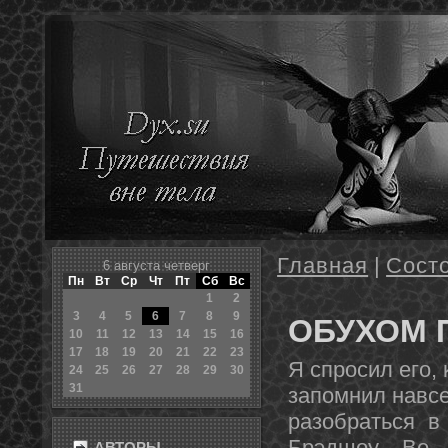
Главная
|
Сост
6 августа четверг
Пн
Вт
Ср
Чт
Пт
Сб
Вс
1
2
3
4
5
6
7
8
9
ОБУХОМ 
10
11
12
13
14
15
16
17
18
19
20
21
22
23
Я спросил его, 
24
25
26
27
28
29
30
31
запомнил навсег
разобраться в 
Брэдшоу. - Во
АВТОРЫ