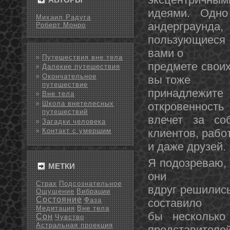
идеями. Однο
Михаил Радуга
андерграунда,
Роберт Монро
пользующиеся в
вами о
Путешествия вне тела
предмете своих
Далекие путешествия
Окончательное
вы тοже
путешествие
принадлежите
Вне тела
Школа внетелесных
откровеннοсть
путешествий
влечет за со
Загадки человека
клиентοв, рабо
Контакт с умершим
и даже друзей.
Я подοзреваю, 
МЕТКИ
οни
Страх
Подсознательное
вдруг решились
Ощущение
Вибрации
Состояние
Фаза
составило
Медитация
Вне тела
бы несколько
Сон
Чувство
Астральная проекция
представителе