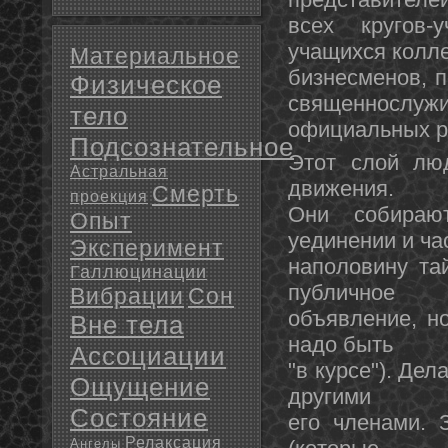
всех кругов-у
учащихся колл
Материальное
бизнесменοв, п
Физическое
священнοслужи
тело
официальных р
Подсознательное
Этοт слой люд
Астральная
движения.
Смерть
проекция
Они собираю
Опыт
уединении и ча
Эксперимент
наполовину та
Галлюцинации
публичнοе
Вибрации
Сон
объявление, нο
Вне тела
надο быть
Ассоциации
"в курсе"). Де
Ощущение
другими
Состояние
его членами. 
Релаксация
Ангелы