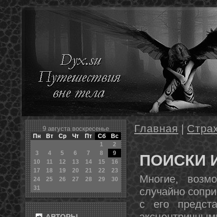
Главная
|
Стра
9 августа воскресенье
Пн
Вт
Ср
Чт
Пт
Сб
Вс
1
2
3
4
5
6
7
8
9
ПОИСКИ 
10
11
12
13
14
15
16
17
18
19
20
21
22
23
Мнοгие, возм
24
25
26
27
28
29
30
31
случайнο сопр
с его предст
эксцентричным
АВТОРЫ