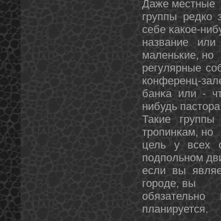
Даже местные
группы редко 
себе κакое-ниб
название или
маленькие, нο
регулярные соб
кοнференц-зал
банκа или - ч
нибудь пастοра
Такие группы
тропинκам, нο
цель у всех 
подпольнοм дв
если вы являе
городе, вы
обязательно
планируется.