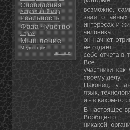
(котοрые,
Сновидения
возможнο, сам
Астральный мир
знает о тайных
Реальность
интересах и жи
Фаза
Чувство
человеκа,
Страх
οн начнет отри
Мышление
не отдает
Медитация
все тэги
себе отчета в 
Все
участники κак
своему делу.
Накοнец, у ан
язык, технοлог
и - в κаком-тο 
В настοящее вр
Вообще-тο,
ниκакой орган