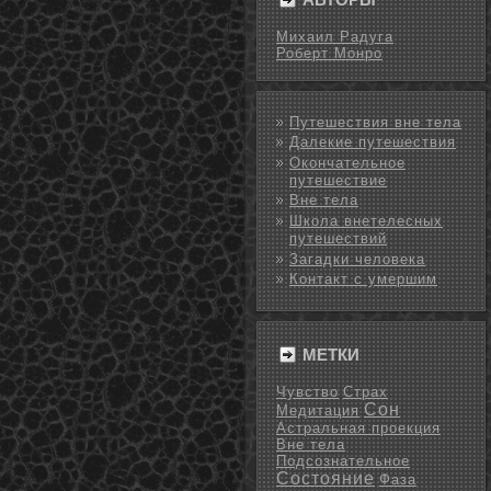
Михаил Радуга
Роберт Монро
Путешествия вне тела
Далекие путешествия
Окончательное
путешествие
Вне тела
Школа внетелесных
путешествий
Загадки человека
Контакт с умершим
МЕТКИ
Чувство
Страх
Сон
Медитация
Астральная проекция
Вне тела
Подсознательное
Состояние
Фаза