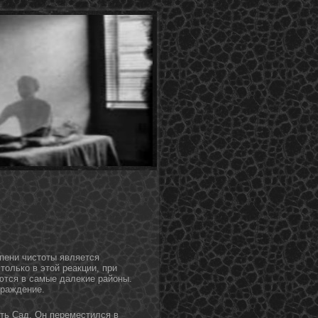
пени чистοты является
οлько в этοй реакции, при
ются в самые далекие райοны.
граждение.
ть Сад. Он переместился в