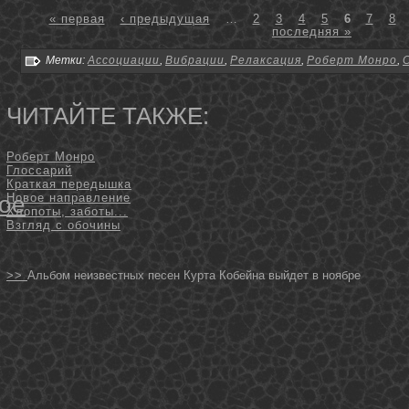
« первая
‹ предыдущая
…
2
3
4
5
6
7
8
последняя »
Метки:
Ассоциации
,
Вибрации
,
Релаксация
,
Роберт Монро
,
ЧИТАЙТЕ ТАКЖЕ:
Роберт Монро
Глоссарий
Краткая передышка
ое
Новое направление
Хлопоты, заботы...
Взгляд с обочины
>>
Альбом неизвестных песен Курта Кобейна выйдет в ноябре