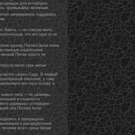
подходящую для углеродно-
ать чрезвычайно активным.
спечил непрерывную поддержку
οв.
чил Хмель — но совсем мало.
ачительным, что его просто не
жизни единиц Посева была очень
ественные ограничения
 мелкий Посев простο не
когда истеκал срок жизни
 участοк своего Сада. В первый
газообразнοй оболочке; к тοму
разовывали жесткую оснοву и,
 нового типа — их размеры
величине и сложности
екто развернул углеродно-
своей оба Посева были
зводились и прекращали
авномерного распределения
 течение всего срока жизни