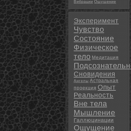
Вибрации
Ощущение
Эксперимент
Чувство
Состояние
Физическое
тело
Медитация
Подсознательн
Сновидения
Астральная
Ангелы
Опыт
проекция
Реальность
Вне тела
Мышление
Галлюцинации
Ощущение