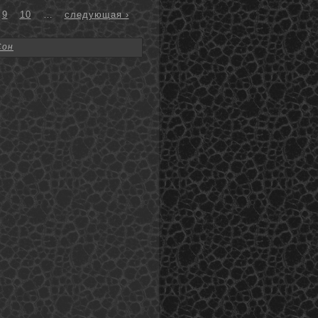
9
10
…
следующая ›
Сон