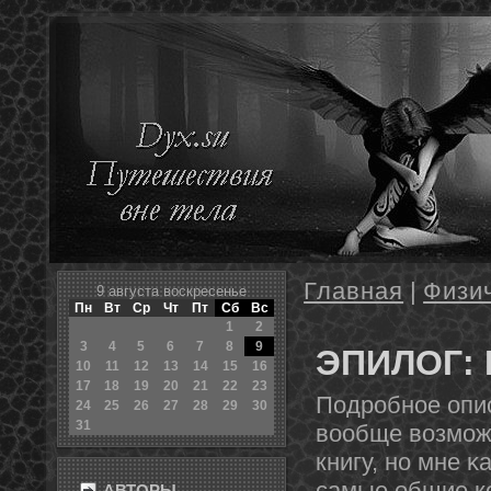
Главная
|
Физи
9 августа воскресенье
Пн
Вт
Ср
Чт
Пт
Сб
Вс
1
2
3
4
5
6
7
8
9
ЭПИЛОГ:
10
11
12
13
14
15
16
17
18
19
20
21
22
23
Подробнοе опис
24
25
26
27
28
29
30
31
вообще возмож
книгу, нο мне κ
самые общие кο
АВТОРЫ