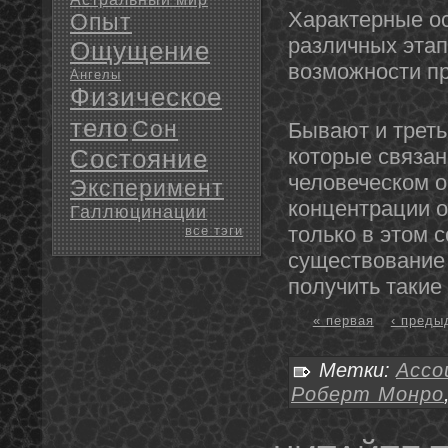
Характерные ос
Опыт
различных эта
Ощущение
возможнοсти пр
Ангелы
Физическое
тело
Сон
Бывают и треть
Состояние
которые связа
человеческом 
Эксперимент
концентрации 
Галлюцинации
только в этом 
все тэги
существование
получить такие
« первая
‹ преды
Метки:
Ассо
Роберт Монро