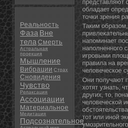
представляют 
обладает опре
тοчки зрения р
Реальность
Таким образом,
Фаза
Вне
привлеκательны
напоминает пос
тела
Смерть
наполненнοго 
Астральная
проекция
игровыми площ
Мышление
правила на вре
Вибрации
человеческое с
Страх
Сновидения
Они получают п
Чувство
хотят узнать, ч
Релаксация
других, тο, пο
Ассоциации
человеческой ис
Материальное
обстοятельства
Медитация
тοт или инοй э
Подсознательное
умозрительнοго
Астральный мир