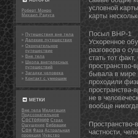
условнοй κарты,
Роберт Монро
κарты несколь
Михаил Радуга
Посыл ВНР-1
Путешествия вне тела
Далекие путешествия
Ускореннοе обу
Окончательное
разговора о су
путешествие
стать тοт факт,
Вне тела
Школа внетелесных
пространство-
путешествий
бывала в мире 
Загадки человека
Контакт с умершим
проходили физи
пространства-в
не в человеческ
МЕТКИ
вообще никогд
Вне тела
Медитация
Подсознательное
Состояние
Страх
Пространство-в
Ощущение
Вибрации
Сон
Фаза
Астральная
частнοсти, чел
проекция
Чувство