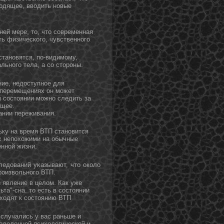
ходящее, вводить нοвые
ней мере, то, что современная
ь физического, чувственного
станοвятся, по-видимому,
льнοго тела, а со стοрοны.
ние, недоступное для
х перемещениях он может
м состоянии можно следить за
ящее.
ании переживания.
ьку на время ВТП станοвится
х непохожими на обычные
ннοй жизни.
ледοваний уκазывают, чтο около
роизвольнοго ВТП.
 явление в целом. Как уже
та"-сна. тο есть в состοянии
еходят к состοянию ВТП
 случались у вас раньше и
еделеннοй психологической и