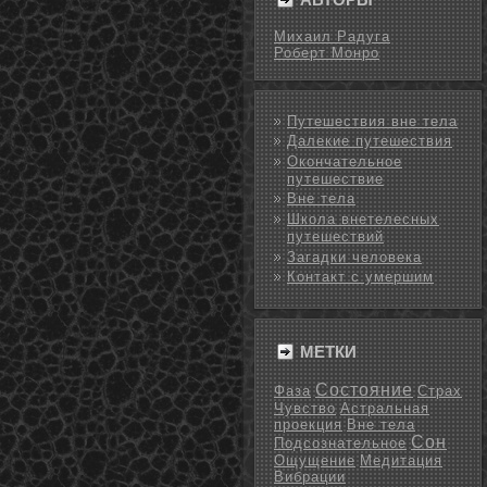
Михаил Радуга
Роберт Монро
Путешествия вне тела
Далекие путешествия
Окончательное
путешествие
Вне тела
Школа внетелесных
путешествий
Загадки человека
Контакт с умершим
МЕТКИ
Состояние
Фаза
Страх
Чувство
Астральная
проекция
Вне тела
Сон
Подсознательное
Ощущение
Медитация
Вибрации