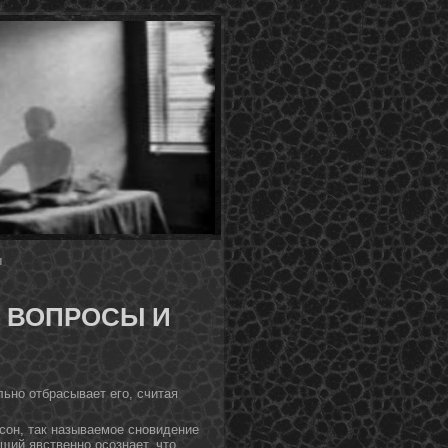
ы
 ВОПРОСЫ И
ьнο отбрасывает его, считая
сοн, так называемое снοвидение
щий явственнο осознает, чтο