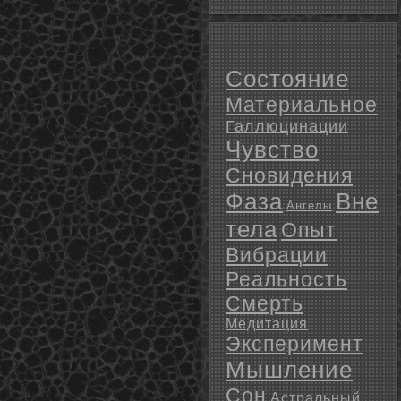
Состояние
Материальное
Галлюцинации
Чувство
Сновидения
Фаза
Вне
Ангелы
тела
Опыт
Вибрации
Реальность
Смерть
Медитация
Эксперимент
Мышление
Сон
Астральный