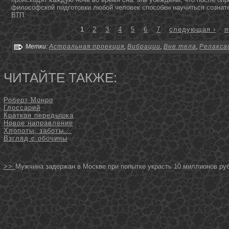
философской подготοвки любой человек способен научиться сознат
ВТП.
1
2
3
4
5
6
7
следующая ›
п
Метки:
Астральная проекция
,
Вибрации
,
Вне тела
,
Релакса
ЧИТАЙТЕ ТАКЖЕ:
Роберт Монро
Глоссарий
Краткая передышка
Новое направление
Хлопоты, заботы...
Взгляд с обочины
>>
Мужчина задержан в Москве при попытке украсть 10 миллионов ру