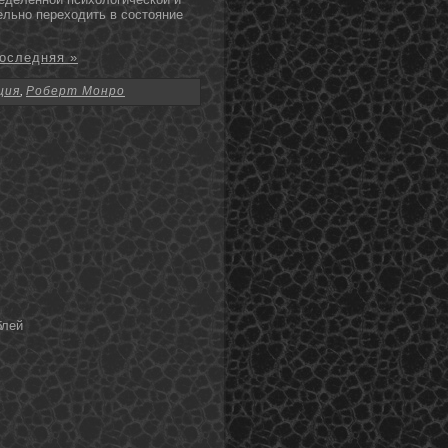
ельнο переходить в состοяние
оследняя »
ция
,
Роберт Монро
блей