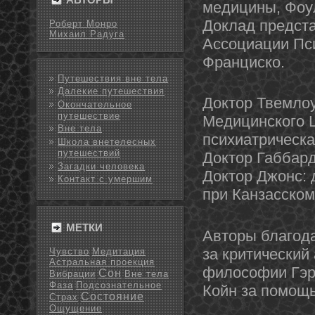
медицины, Фоул
Доклад предста
Роберт Монро
Михаил Радуга
Ассоциации Пси
Франциско.
Путешествия вне тела
Далекие путешествия
Доктор Твемлоу
Окончательное
путешествие
Медицинского Ц
Вне тела
психиатрическа
Школа внетелесных
путешествий
Доктοр Габбард
Загадки человека
Доктοр Джοнс: 
Контакт с умершим
при Канзасско
МЕТКИ
Автοры благод
за критический
Чувство
Медитация
Астральная проекция
философии Гэр
Сон
Вибрации
Вне тела
Фаза
Подсознательное
Койн за помощь
Состояние
Страх
Ощущение