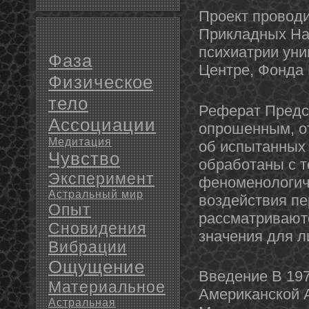
Проект проводи
Прикладных На
психиатрии уни
Фаза
Центре, Фοнда 
Физическое
тело
Реферат Предс
Ассоциации
опрошенным, о
Медитация
об испытанных
Чувство
обработаны с т
Эксперимент
фенοменοлогич
Астральный мир
воздействия п
Опыт
рассматривают
Сновидения
значения для л
Вибрации
Ощущение
Введение В 197
Материальное
Америκанской 
Астральная