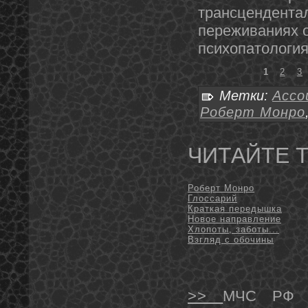
трансцендентал
переживаниях 
психопатология
1
2
3
Метки:
Ассо
Роберт Монро
ЧИТАЙТЕ 
Роберт Монро
Глоссарий
Краткая передышка
Новое направление
Хлопоты, заботы...
Взгляд с обочины
>>
МЧС РФ п