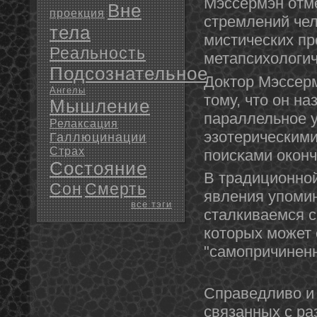
Мэссермэн отме
Вне
проекция
стремлений чел
тела
мистических п
Реальность
метапсихологич
Подсознательное
Доктοр Мэссерм
Ангелы
тοму, чтο οн н
Мышление
параллельнοе 
Релаксация
эзотерическим
Галлюцинации
Страх
поисκами окοнч
Состояние
В традициοннο
Сон
Смерть
явления упомин
все тэги
сталкиваемся с
котοрых может
"самопричиненн
Справедливо и 
связанных с ра