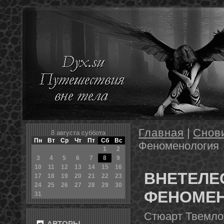
Главная
|
Снов
8 августа суббота
Пн
Вт
Ср
Чт
Пт
Сб
Вс
Феноменология
1
2
3
4
5
6
7
8
9
10
11
12
13
14
15
16
ВНЕТЕЛЕ
17
18
19
20
21
22
23
24
25
26
27
28
29
30
ФЕНОМЕ
31
Стюарт Твемлоу
АВТОРЫ