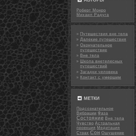
Роберт Монро
Михаил Радуга
Путешествия вне тела
Далекие путешествия
Окончательное
путешествие
Вне тела
Школа внетелесных
путешествий
Загадки человека
Контакт с умершим
МЕТКИ
Подсознательное
Вибрации
Фаза
Состояние
Вне тела
Чувство
Астральная
проекция
Медитация
Сон
Страх
Ощущение