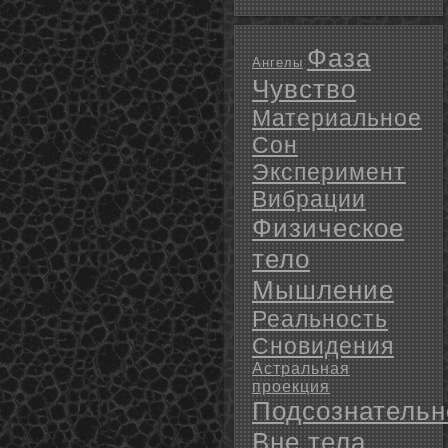
Фаза
Ангелы
Чувство
Материальное
Сон
Эксперимент
Вибрации
Физическое
тело
Мышление
Реальность
Сновидения
Астральная
проекция
Подсознательн
Вне тела