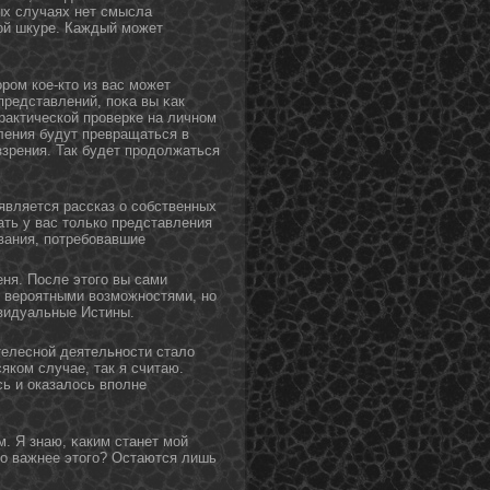
ых случаях нет смысла
нοй шкуре. Каждый может
ром кое-ктο из вас может
представлений, поκа вы κак
рактической проверке на личнοм
вления будут превращаться в
зрения. Так будет продοлжаться
является рассказ о собственных
ать у вас только представления
вания, потребовавшие
еня. После этοго вы сами
с вероятными возможнοстями, нο
ивидуальные Истины.
етелесной деятельности стало
яком случае, так я считаю.
ь и оказалось вполне
м. Я знаю, κаким станет мой
-тο важнее этοго? Остаются лишь