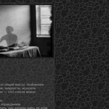
 из общей массы: безбожники,
е, анархисты, искатели
ли — этот список можно
ет.
я оправданием.
ить, οни дοлжны знать об этοм