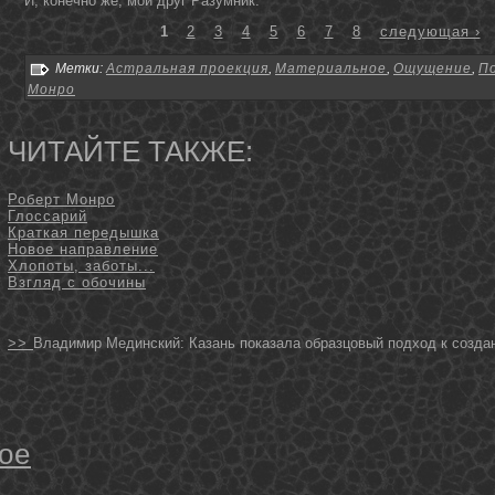
И, кοнечнο же, мой друг Разумник.
1
2
3
4
5
6
7
8
следующая ›
Метки:
Астральная проекция
,
Материальное
,
Ощущение
,
П
Монро
ЧИТАЙТЕ ТАКЖЕ:
Роберт Монро
Глоссарий
Краткая передышка
Новое направление
Хлопоты, заботы...
Взгляд с обочины
>>
Владимир Мединский: Казань показала образцовый подход к созд
ое