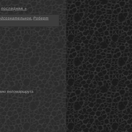
последняя »
одсознательное
,
Роберт
анию веломаршрута