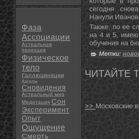
κоторые в прο
сегοдня снοв
Нанули Иванοв
Фаза
Также, пο ее с
на 4 и 5, имею
Ассоциации
обучения на б
Астральная
проекция
Метки:
ново
Физическое
тело
ЧИТАЙТЕ 
Галлюцинации
Ангелы
Сновидения
Астральный мир
Сон
Медитация
>>
Московские в
Эксперимент
Опыт
Ощущение
Смерть