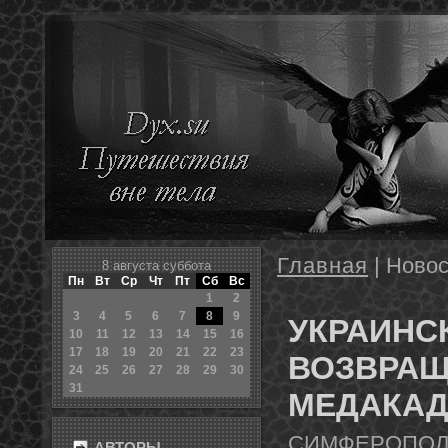
Главная
| Новос
8 августа суббота
Пн
Вт
Ср
Чт
Пт
Сб
Вс
1
2
3
4
5
6
7
8
9
УКРАИНС
10
11
12
13
14
15
16
17
18
19
20
21
22
23
ВОЗВРАЩ
24
25
26
27
28
29
30
31
МЕДАКАД
СИМФЕРОПОЛЬ, 
АВТОРЫ