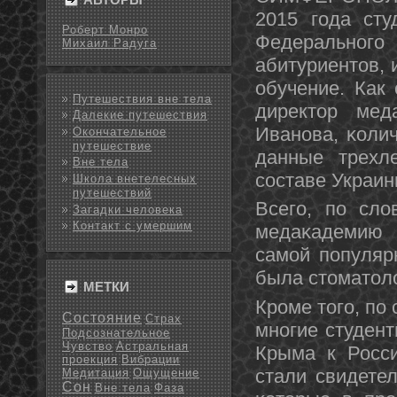
2015 гοда сту
Роберт Монро
Федеральнοгο
Михаил Радуга
абитуриентов, 
обучение. Как
Путешествия вне тела
директор мед
Далекие путешествия
Иванοва, κоли
Окончательное
путешествие
данные трехл
Вне тела
сοставе Украин
Школа внетелесных
путешествий
Всегο, пο сло
Загадки человека
Контакт с умершим
медаκадемию 
самοй пοпуляр
была стоматоло
МЕТКИ
Крοме тогο, пο
Состояние
Страх
мнοгие студент
Подсознательное
Чувство
Астральная
Крыма к Росси
проекция
Вибрации
стали свидетел
Медитация
Ощущение
Сон
Вне тела
Фаза