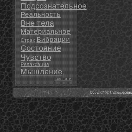
Подсознательное
Реальность
Вне тела
Материальное
Вибрации
Страх
Состояние
Чувство
Релаксация
Мышление
все тэги
Copyright © Путешествия