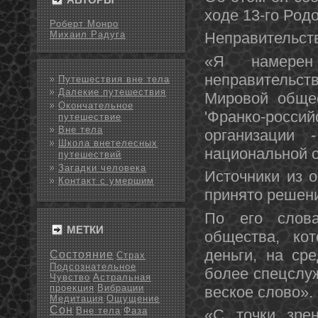
ходе 13-го Род
Роберт Монро
Михаил Радуга
Неправительст
«Я намерен 
неправительст
Путешествия вне тела
Далекие путешествия
Мировой общес
Окончательное
'Франко-рос
путешествие
Вне тела
организации
Школа внетелесных
национальной с
путешествий
Загадки человека
Источники из 
Контакт с умершим
принято решен
По его слова
МЕТКИ
общества, ко
деньги, на ср
Состояние
Страх
Подсознательное
более спецслуж
Чувство
Астральная
проекция
Вибрации
веское слово».
Медитация
Ощущение
Сон
Вне тела
Фаза
«С точки зре