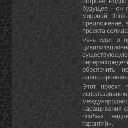
острове Родос
будущее - он 
мировой think
предложение, а
проекта солида
Речь идет о п
цивилизационн
существующу
перераспред
обеспечить 
одностороннег
Этот проект т
использовани
международно
наращивания с
особых 'надц
гарантий».