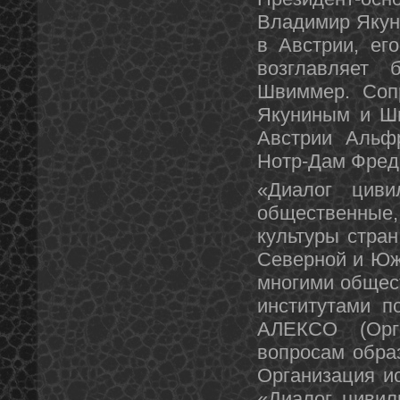
Владимир Якун
в Австрии, ег
возглавляет
Швиммер. Сопр
Якуниным и Ш
Австрии Альфр
Нотр-Дам Фред
«Диалог циви
общественные
культуры стран
Северной и Юж
многими общес
институтами 
АЛЕКСО (Орг
вопросам образ
Организация и
«Диалог цивил