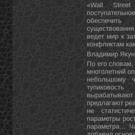
«Wall Stree
поступательн
обеспечить
существования 
ведет мир к з
конфликтам как
Владимир Якун
По его словам,
многолетний оп
небольшому ч
тупиковост
вырабатываю
предлагают реа
не статистич
параметры рост
параметра… Ча
добавил основ