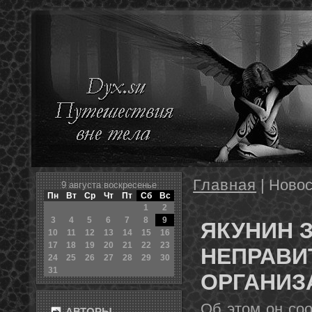
Главная
| Новос
9 августа воскресенье
Пн
Вт
Ср
Чт
Пт
Сб
Вс
1
2
3
4
5
6
7
8
9
ЯКУНИН 
10
11
12
13
14
15
16
17
18
19
20
21
22
23
НЕПРАВИ
24
25
26
27
28
29
30
31
ОРГАНИЗ
Об этом он со
АВТОРЫ