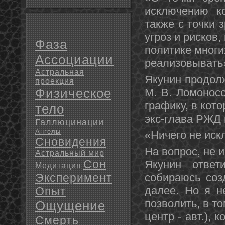
исключению ко
также с точки 
угроз и рисков
Фаза
политике многи
Ассоциации
реализовывать»
Астральная
Якунин продолж
проекция
Физическое
М. В. Ломоносо
графику, в кото
тело
экс-глава РЖД 
Галлюцинации
Ангелы
«Ничего не ис
Сновидения
На вопрос, не 
Астральный мир
Сон
Якунин ответ
Медитация
Эксперимент
собираюсь соз
далее. Но я н
Опыт
позволить, в то
Ощущение
центр - авт.),
Смерть