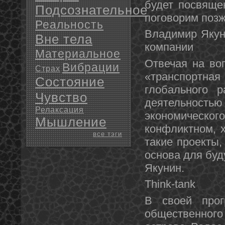
будет посвяще
Подсознательное
поговорим позж
Реальность
Владимир Якун
Вне тела
компании
Материальное
Отвечая на воп
Вибрации
Страх
«транспортная
Состояние
глобального р
Чувство
деятельностью 
Релаксация
экономическ
Мышление
конфликтном, 
все тэги
такие проекты,
основа для буд
Якунин.
Think-tank
В своей прог
общественного