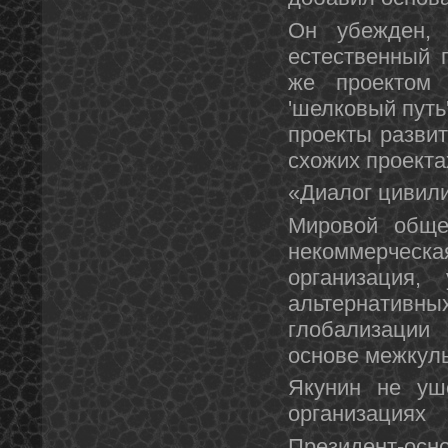
Он убежден, 
естественный 
же проектом 
'шелковый путь
проекты развит
схожих проекта
«Диалог цивил
Мировой обще
некоммерческ
организация
альтернативн
глобализации
основе межкуль
Якунин не уш
организациях
Президент-ос